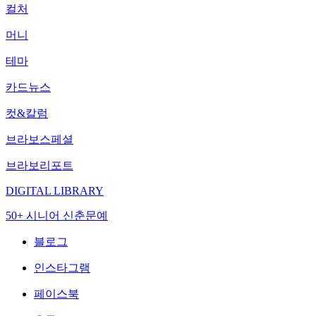
컬처
머니
테마
카드뉴스
컷&칼럼
브라보스페셜
브라보리포트
DIGITAL LIBRARY
50+ 시니어 신춘문예
블로그
인스타그램
페이스북