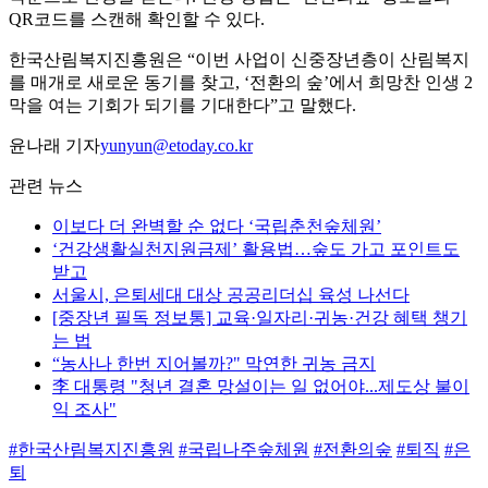
QR코드를 스캔해 확인할 수 있다.
한국산림복지진흥원은 “이번 사업이 신중장년층이 산림복지
를 매개로 새로운 동기를 찾고, ‘전환의 숲’에서 희망찬 인생 2
막을 여는 기회가 되기를 기대한다”고 말했다.
윤나래 기자
yunyun@etoday.co.kr
관련 뉴스
이보다 더 완벽할 순 없다 ‘국립춘천숲체원’
‘건강생활실천지원금제’ 활용법…숲도 가고 포인트도
받고
서울시, 은퇴세대 대상 공공리더십 육성 나선다
[중장년 필독 정보통] 교육·일자리·귀농·건강 혜택 챙기
는 법
“농사나 한번 지어볼까?" 막연한 귀농 금지
李 대통령 "청년 결혼 망설이는 일 없어야...제도상 불이
익 조사"
#한국산림복지진흥원
#국립나주숲체원
#전환의숲
#퇴직
#은
퇴