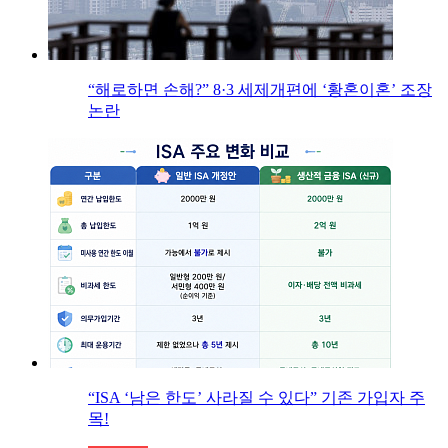
“해로하면 손해?” 8·3 세제개편에 ‘황혼이혼’ 조장
논란
“ISA ‘남은 한도’ 사라질 수 있다” 기존 가입자 주
목!