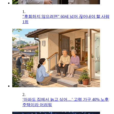
1.
"후회하지 않으려면" 60세 넘어 끊어내야 할 사람
1위
2.
‘아파도 집에서 늙고 싶어…’ 고령 가구 40% 노후
주택이라 어려워