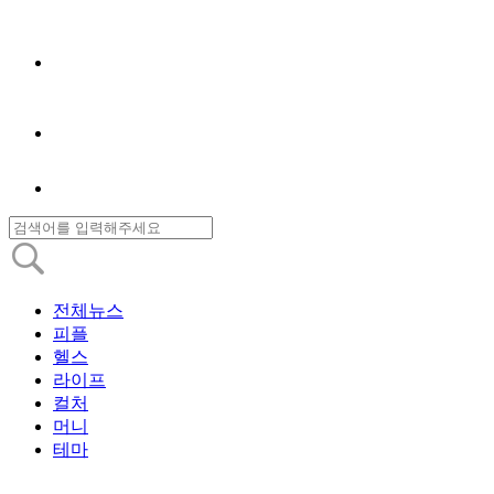
전체뉴스
피플
헬스
라이프
컬처
머니
테마