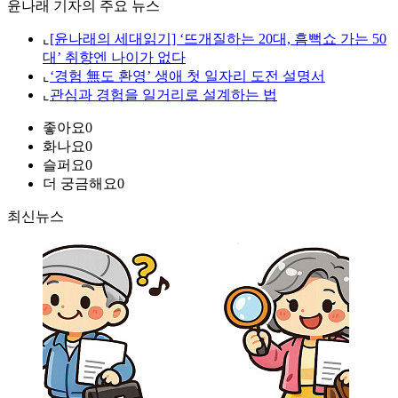
윤나래 기자의 주요 뉴스
⌞
[윤나래의 세대읽기] ‘뜨개질하는 20대, 흠뻑쇼 가는 50
대’ 취향엔 나이가 없다
⌞
‘경험 無도 환영’ 생애 첫 일자리 도전 설명서
⌞
관심과 경험을 일거리로 설계하는 법
좋아요
0
화나요
0
슬퍼요
0
더 궁금해요
0
최신뉴스