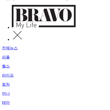
전체뉴스
피플
헬스
라이프
컬처
머니
테마