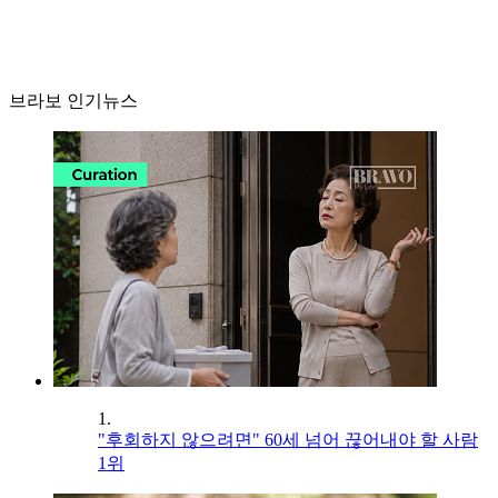
브라보 인기뉴스
1.
"후회하지 않으려면" 60세 넘어 끊어내야 할 사람
1위