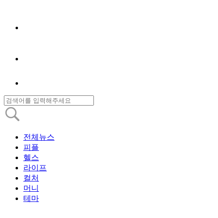
전체뉴스
피플
헬스
라이프
컬처
머니
테마