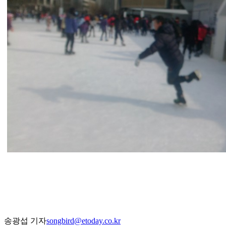
송광섭 기자
songbird@etoday.co.kr