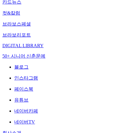
카드뉴스
컷&칼럼
브라보스페셜
브라보리포트
DIGITAL LIBRARY
50+ 시니어 신춘문예
블로그
인스타그램
페이스북
유튜브
네이버카페
네이버TV
회사소개