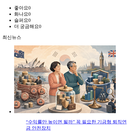
좋아요
0
화나요
0
슬퍼요
0
더 궁금해요
0
최신뉴스
“수익률만 높이면 될까” 꼭 필요한 기금형 퇴직연
금 안전장치