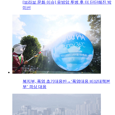
[브라보 문화 이슈] 유방암 투병 후 더 단단해진 박
미선
복지부, 폭염 초기대응반→‘폭염대응 비상대책본
부’ 격상 대응