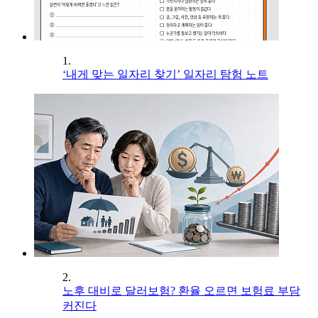
1.
‘내게 맞는 일자리 찾기’ 일자리 탐험 노트
2.
노후 대비로 달러보험? 환율 오르면 보험료 부담
커진다