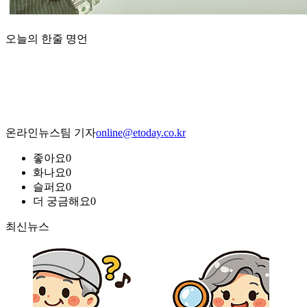
오늘의 한줄 명언
온라인뉴스팀 기자
online@etoday.co.kr
좋아요
0
화나요
0
슬퍼요
0
더 궁금해요
0
최신뉴스