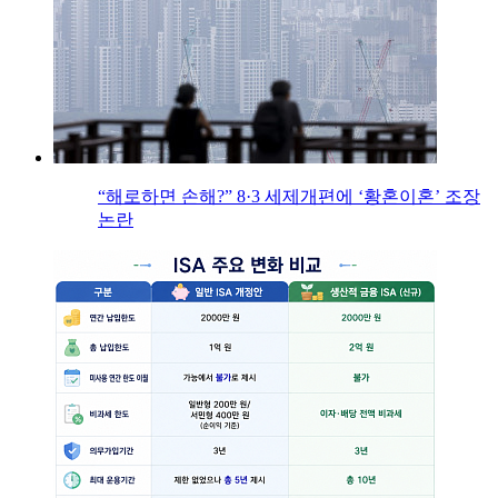
“해로하면 손해?” 8·3 세제개편에 ‘황혼이혼’ 조장
논란