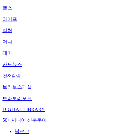
헬스
라이프
컬처
머니
테마
카드뉴스
컷&칼럼
브라보스페셜
브라보리포트
DIGITAL LIBRARY
50+ 시니어 신춘문예
블로그