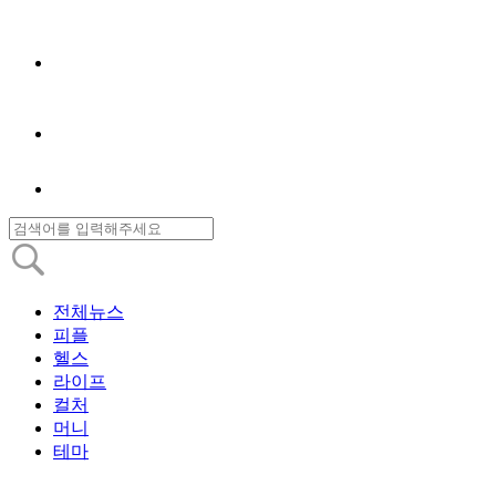
전체뉴스
피플
헬스
라이프
컬처
머니
테마