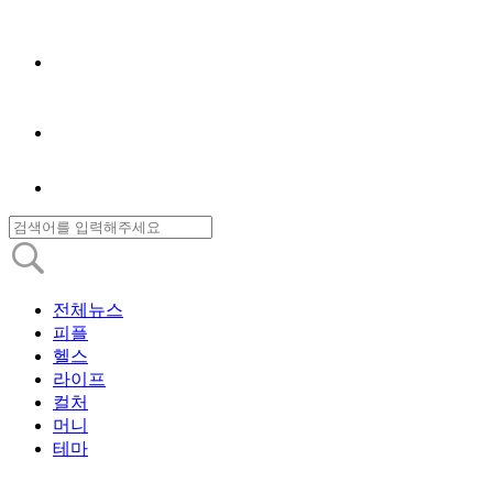
전체뉴스
피플
헬스
라이프
컬처
머니
테마