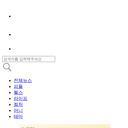
전체뉴스
피플
헬스
라이프
컬처
머니
테마