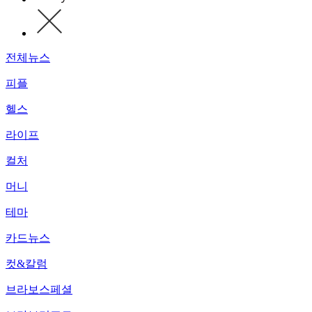
전체뉴스
피플
헬스
라이프
컬처
머니
테마
카드뉴스
컷&칼럼
브라보스페셜