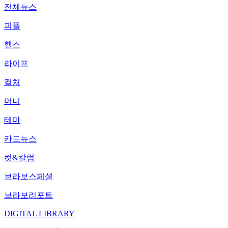
전체뉴스
피플
헬스
라이프
컬처
머니
테마
카드뉴스
컷&칼럼
브라보스페셜
브라보리포트
DIGITAL LIBRARY