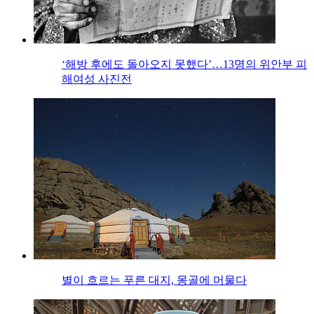
‘해방 후에도 돌아오지 못했다’…13명의 위안부 피
해여성 사진전
별이 흐르는 푸른 대지, 몽골에 머물다