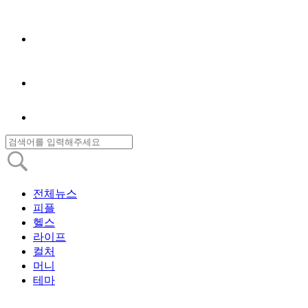
전체뉴스
피플
헬스
라이프
컬처
머니
테마