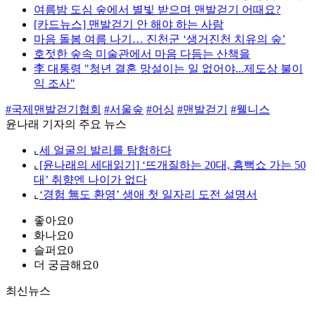
여름밤 도심 숲에서 별빛 받으며 맨발걷기 어때요?
[카드뉴스] 맨발걷기 안 해야 하는 사람
마음 돌봄 여름 나기… 진천군 ‘생거진천 치유의 숲’
호젓한 숲속 미술관에서 마음 다듬는 산책을
李 대통령 "청년 결혼 망설이는 일 없어야...제도상 불이
익 조사"
#국제맨발걷기협회
#서울숲
#어싱
#맨발걷기
#웰니스
윤나래 기자의 주요 뉴스
⌞
세 얼굴의 발리를 탐험하다
⌞
[윤나래의 세대읽기] ‘뜨개질하는 20대, 흠뻑쇼 가는 50
대’ 취향엔 나이가 없다
⌞
‘경험 無도 환영’ 생애 첫 일자리 도전 설명서
좋아요
0
화나요
0
슬퍼요
0
더 궁금해요
0
최신뉴스