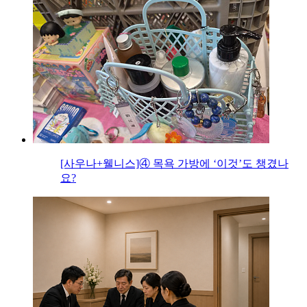
[사우나+웰니스]④ 목욕 가방에 ‘이것’도 챙겼나
요?