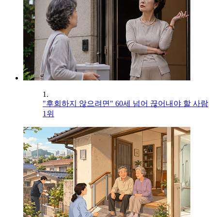
1.
"후회하지 않으려면" 60세 넘어 끊어내야 할 사람
1위