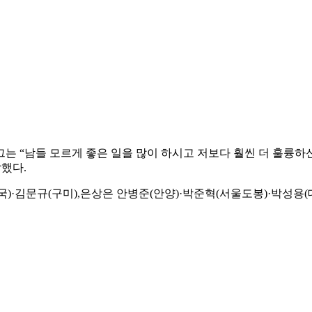
그는 “남들 모르게 좋은 일을 많이 하시고 저보다 훨씬 더 훌륭하
했다.
김문규(구미),은상은 안병준(안양)·박준혁(서울도봉)·박성용(대