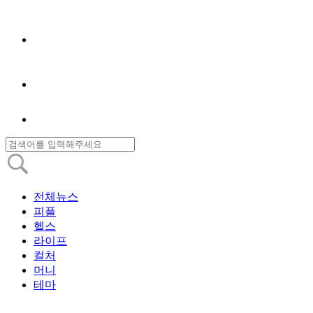
전체뉴스
피플
헬스
라이프
컬처
머니
테마