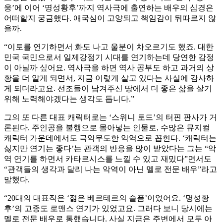
웅’에 이어 ‘명성황후’까지 역사극에 출연하는 배우의 심경은
어떠할지 궁금했다. 애국심이 고양되고 책임감이 뒤따르지 않
을까.
“이토를 연기하면서 화도 나고 울분이 차오르기도 했죠. 대한
민국 국민으로서 일제강점기 시대를 연기하는데 당연한 감정
이 아닐까 싶어요. 역사극을 하면 역사 공부도 하고 과거의 상
황을 더 알게 되면서, 지금 이렇게 살고 있다는 사실에 감사하
게 되더라고요. 선조들이 남겨주신 땅에서 더 좋은 삶을 살기
위해 노력해야겠다는 생각도 듭니다.”
그의 또 다른 대표 캐릭터로는 ‘스위니 토드’의 터핀 판사가 거
론된다. 주인공을 불행으로 몰아넣는 인물로, 수많은 뮤지컬
캐릭터 가운데에서도 극악무도한 악역으로 꼽힌다. ‘캐릭터는
싫지만 연기는 좋다’는 관객의 반응을 많이 받았다는 그는 “악
역 연기를 하면서 카타르시스를 느낄 수 있고 재밌다”면서도
“관객들의 생각과 달리 나는 악역이 아닌 멜로 전문 배우”라고
말했다.
“20대의 대표작은 ‘젊은 베르테르의 슬픔’이었어요. ‘명성황
후’의 고종도 로맨스 연기가 있었고요. 그러다 보니 당시에는
멜로 전문 배우로 통했습니다. 사실 지금은 주변에서 모두 아