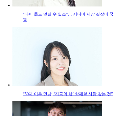
“나이 듦도 멋질 수 있죠”… 시니어 시장 길잡이 꿈
꿔
“50대 이후 만남, ‘지금의 삶’ 함께할 사람 찾는 것”