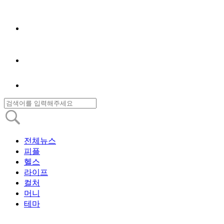
전체뉴스
피플
헬스
라이프
컬처
머니
테마