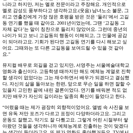
니라고 하지만, 저는 멜로 전문이라고 주장해요. 개인적으로
멜로 감성도 풍부하다고 생각하고요.(웃음) 남녀노소 불문, 그
리고 연출진에게 가장 많은 호평을 받은 것은 ‘둘리’에서 고길
동 연기를 했을 때 같아요. 2001년이었는데, 그땐 ‘고길동 그
자체 같다’는 말이 칭찬으로 들리지 않았어요. 그런데 중년의
나이가 되고 보니 고길동의 행동이 이해되고, 그 인물에 공감
이 되더라고요. 기회가 된다면 고길동 연기를 다시 해보고 싶
어요. 그때와는 또 다른 고길동을 보여드릴 수 있을 것 같아
요.”
뮤지컬 배우로 외길을 걷고 있지만, 서영주는 서울예술대학교
영화과 출신이다. 고등학생 때까지만 해도 예체능 계열로 진학
할 생각이 없었다는 그는 재수하면서 배우가 되겠다고 결심했
다. 자신의 삶을 돌아보는 한편, 앞으로 무슨 일을 하면 잘할 수
있을지 고민한 끝에 내린 결론이었다. 연기를 배워본 적도 없
지만 배우가 자신의 길이라는 일종의 확신이 들었다고 한다.
“어렸을 때는 제가 굉장히 외향적이었어요. 앨범 속 사진을 보
면 유독 저만 포즈가 다르고 표정이 다양하더라고요. 그리고
운동도 잘했고, 악기도 잘 다뤘고요. 그렇게 어린 시절부터 쌓
아왔던 것들을 생각하니까 예체능계로 진출하는 것이 맞겠다
는 생각이 들더라고요. 또 제가 영화도 좋아했거든요. TV에서