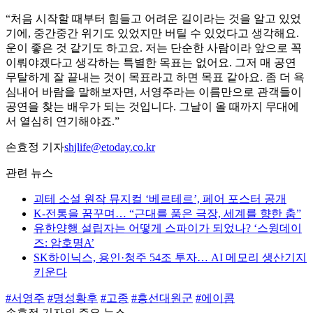
“처음 시작할 때부터 힘들고 어려운 길이라는 것을 알고 있었
기에, 중간중간 위기도 있었지만 버틸 수 있었다고 생각해요.
운이 좋은 것 같기도 하고요. 저는 단순한 사람이라 앞으로 꼭
이뤄야겠다고 생각하는 특별한 목표는 없어요. 그저 매 공연
무탈하게 잘 끝내는 것이 목표라고 하면 목표 같아요. 좀 더 욕
심내어 바람을 말해보자면, 서영주라는 이름만으로 관객들이
공연을 찾는 배우가 되는 것입니다. 그날이 올 때까지 무대에
서 열심히 연기해야죠.”
손효정 기자
shjlife@etoday.co.kr
관련 뉴스
괴테 소설 원작 뮤지컬 ‘베르테르’, 페어 포스터 공개
K-전통을 꿈꾸며… “근대를 품은 극장, 세계를 향한 춤”
유한양행 설립자는 어떻게 스파이가 되었나? ‘스윙데이
즈: 암호명A’
SK하이닉스, 용인·청주 54조 투자… AI 메모리 생산기지
키운다
#서영주
#명성황후
#고종
#흥선대원군
#에이콤
손효정 기자의 주요 뉴스