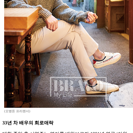
(오병돈 프리랜서)
33년 차 배우의 희로애락