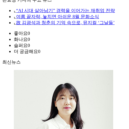
⌞
“AI 시대 살아남기” 경력을 이어가는 재취업 전략
⌞
여름 끝자락, 놓치면 아쉬운 8월 문화소식
⌞
故 김광석과 청춘의 기억 속으로, 뮤지컬 ‘그날들’
좋아요
0
화나요
0
슬퍼요
0
더 궁금해요
0
최신뉴스