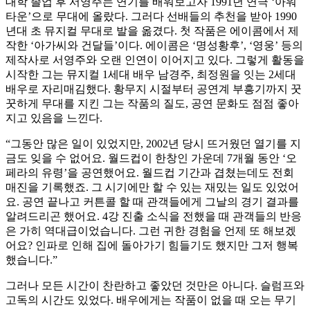
대학 졸업 후 서영주는 연기를 배워보고자 1991년 연극 ‘아워
타운’으로 무대에 올랐다. 그러다 선배들의 추천을 받아 1990
년대 초 뮤지컬 무대로 발을 옮겼다. 첫 작품은 에이콤에서 제
작한 ‘아가씨와 건달들’이다. 에이콤은 ‘명성황후’, ‘영웅’ 등의
제작사로 서영주와 오랜 인연이 이어지고 있다. 그렇게 활동을
시작한 그는 뮤지컬 1세대 배우 남경주, 최정원을 잇는 2세대
배우로 자리매김했다. 황무지 시절부터 공연계 부흥기까지 꿋
꿋하게 무대를 지킨 그는 작품의 질도, 공연 문화도 점점 좋아
지고 있음을 느낀다.
“그동안 많은 일이 있었지만, 2002년 당시 뜨거웠던 열기를 지
금도 잊을 수 없어요. 월드컵이 한창인 가운데 7개월 동안 ‘오
페라의 유령’을 공연했어요. 월드컵 기간과 겹쳤는데도 전회
매진을 기록했죠. 그 시기에만 할 수 있는 재밌는 일도 있었어
요. 공연 끝나고 커튼콜 할 때 관객들에게 그날의 경기 결과를
알려드리곤 했어요. 4강 진출 소식을 전했을 때 관객들의 반응
은 가히 역대급이었습니다. 그런 귀한 경험을 언제 또 해보겠
어요? 인파로 인해 집에 돌아가기 힘들기도 했지만 그저 행복
했습니다.”
그러나 모든 시간이 찬란하고 좋았던 것만은 아니다. 슬럼프와
고독의 시간도 있었다. 배우에게는 작품이 없을 때 오는 무기