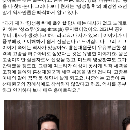
찾아보는 것은 물론이고, 관련 논문, 도서, 영화, 다큐멘터리 등
을 다 찾아본다. 그러다 보니 현재는 ‘명성황후’의 배경인 조선
말기 역사만큼은 빠삭하게 알고 있다.
“과거 제가 ‘명성황후’에 출연할 당시에는 대사가 없고 노래로
만 하는 ‘성스루’(Sung-through) 뮤지컬이었어요. 2021년 공연
부터 대사가 생겼다고 하더라고요. 대사가 있으니 이야기가 더
풍부해졌고 이해하기 쉽게 전달된다고 느껴집니다. 그리고 그
이야기 속에는 역사가 있잖아요. 흥선대원군이 우유부단한 성
격의 고종을 허수아비로 삼았다는 것은 유명한 이야기죠. 왕은
고종이지만 실권자로서 섭정을 했고, 며느리 명성황후도 그가
간택했을 정도죠. 그런데 며느리가 예상치 못하게 외척 세력을
조정에 들여와 흥선대원군과 세력 싸움을 벌인 겁니다. 고종은
아내의 말에 꼼짝 못 하면서 살게 되고요. 나중에는 고종이 흥
선대원군의 장례식에도 참석하지 않았다고 하죠. 역사를 공부
하고 연기하다 보니 매우 흥미로워요.”