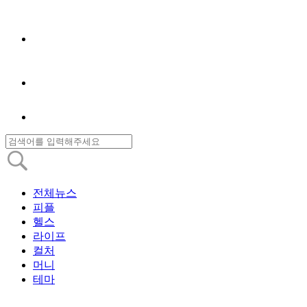
전체뉴스
피플
헬스
라이프
컬처
머니
테마