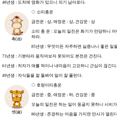
48년생 : 도처에 영화가 있으니 의기 남아로다.
◇ 소띠총운
금전운 : 상, 애정운 : 상, 건강운 : 상
소띠 총 운 : 오늘의 일진은 화기가 만당하니
하라.
85년생 : 무엇이든 자주하면 싫증나니 좋은 일을
73년생 : 기분따라 움직여보자 못되어도 본전은 건진다.
61년생 : 처자가 애를 먹이나 내마음이 고요하니 근심이 끊긴다.
49년생 : 자식들을 잘 돌봐야 일이 잘 풀린다.
◇ 호랑이띠총운
금전운 : 중, 애정운 : 하, 건강운 : 중
오늘의 일진은 하는 일이 둥글지 못하니 시비가
86년생 : 존경하는 마음을 가지면 만사가 열린다