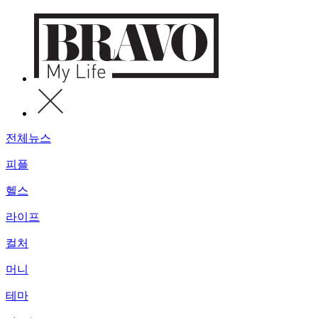
전체뉴스
피플
헬스
라이프
컬처
머니
테마