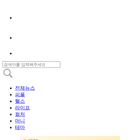
전체뉴스
피플
헬스
라이프
컬처
머니
테마