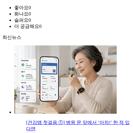
좋아요
0
화나요
0
슬퍼요
0
더 궁금해요
0
최신뉴스
[건강앱 첫걸음 ①] 병원 문 앞에서 ‘아차!’ 한 적 있
다면