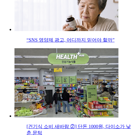
“SNS 영양제 광고, 어디까지 믿어야 할까”
[건기식 소비 새바람 ②] 단돈 1000원, 다이소가 낮
춘 문턱