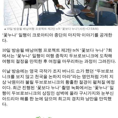
▲10일 방송될 배낭여행 프로젝트 제2탄 tvN ‘꽃보다 누나’(사진=CJ E&M)
‘꽃누나’ 일행이 크로아티아 종단의 마지막 이야기를 공개한
다.
10일 방송될 배낭여행 프로젝트 제2탄 tvN ‘꽃보다 누나’ 7회
에서는 ‘꽃누나’ 일행이 여행 종착지 두브로브니크에 도착해
여행의 절정을 만끽한 후 여정을 마무리하는 과정이 그려진다.
이날 방송에는 영국 극작가 조지 버나드 쇼가 했던 “두브로브
니크를 보지 않고 천국을 논하지 마라”라는 명언처럼 가히 지
상 낙원이라 불릴 두브로브니크의 황홀한 절경이 펼쳐질 예정
이다. 최근 진행된 ‘꽃보다 누나’ 촬영 녹화에서는 ‘꽃누나’ 일
행이 두브로브니크의 상징인 성벽에 올라 구시가지와 눈부신
아드리아 해를 한 눈에 담으며 최고의 경치와 낭만을 만끽했
다.