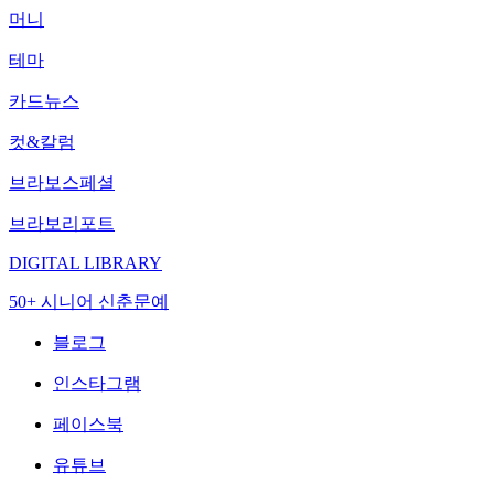
머니
테마
카드뉴스
컷&칼럼
브라보스페셜
브라보리포트
DIGITAL LIBRARY
50+ 시니어 신춘문예
블로그
인스타그램
페이스북
유튜브