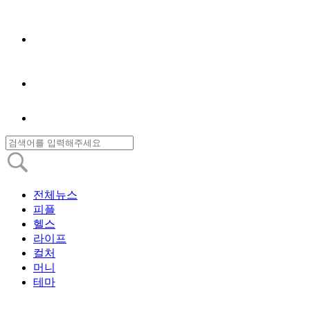
전체뉴스
피플
헬스
라이프
컬처
머니
테마