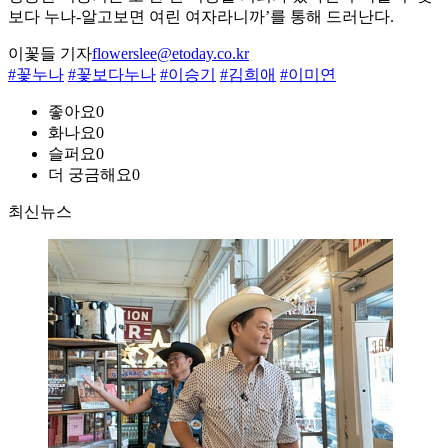
보다 누나-알고보면 여린 여자라니까’를 통해 드러난다.
이꽃들 기자
flowerslee@etoday.co.kr
#꽃누나
#꽃보다누나
#이승기
#김희애
#이미연
좋아요
0
화나요
0
슬퍼요
0
더 궁금해요
0
최신뉴스