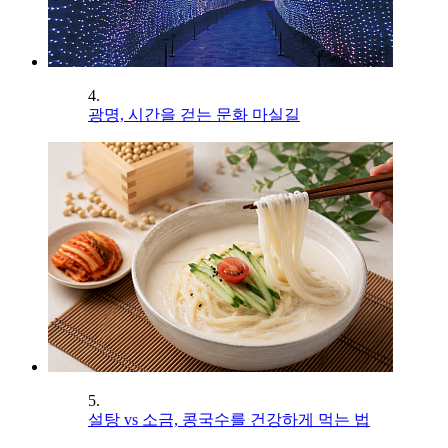
4.
광명, 시간을 걷는 문화 마실길
5.
설탕 vs 소금, 콩국수를 건강하게 먹는 법