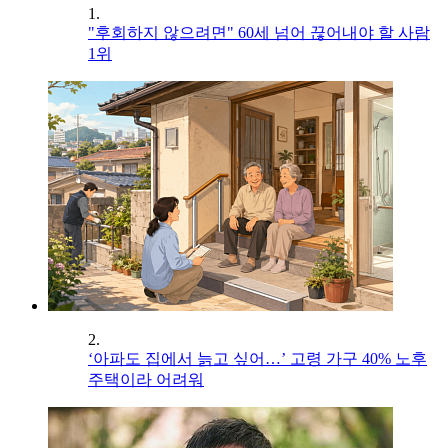
1.
"후회하지 않으려면" 60세 넘어 끊어내야 할 사람
1위
2.
‘아파도 집에서 늙고 싶어…’ 고령 가구 40% 노후
주택이라 어려워