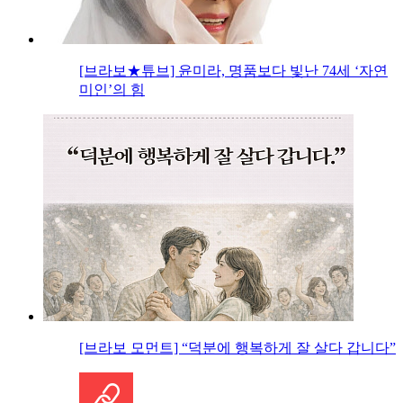
[브라보★튜브] 윤미라, 명품보다 빛난 74세 ‘자연
미인’의 힘
[브라보 모먼트] “덕분에 행복하게 잘 살다 갑니다”