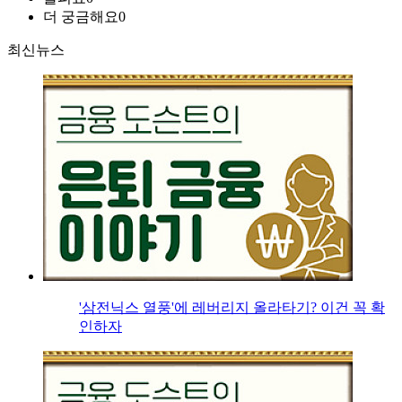
더 궁금해요
0
최신뉴스
'삼전닉스 열풍'에 레버리지 올라타기? 이건 꼭 확
인하자