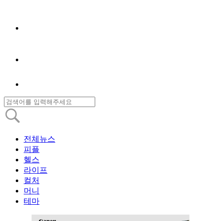
전체뉴스
피플
헬스
라이프
컬처
머니
테마