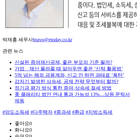
박재홍 세무사
bravo@etoday.co.kr
관련 뉴스
신설된 증여재산공제, 좋은 부모의 기준 될까?
가업ㆍ재산 물려줄 때 알아두면 좋은 ‘신탁 활용법’
5억 넘는 해외 금융계좌, 신고 안 하면 과태료 ‘폭탄’
갑자기 발생한 상속세, 공제 전략 무엇부터 할까?
정기금 평가 방식 통한 증여·상속세 절세 방법
美 클래리티 법안 연내 통과 가능성 13%…상원 문턱서
제동
#양도소득세
#다주택자
#중과세
#환급
#지방소득세
좋아요
0
화나요
0
슬퍼요
0