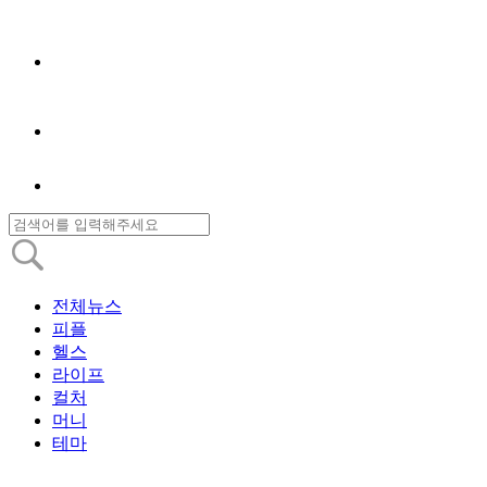
전체뉴스
피플
헬스
라이프
컬처
머니
테마