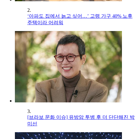
2.
‘아파도 집에서 늙고 싶어…’ 고령 가구 40% 노후
주택이라 어려워
3.
[브라보 문화 이슈] 유방암 투병 후 더 단단해진 박
미선