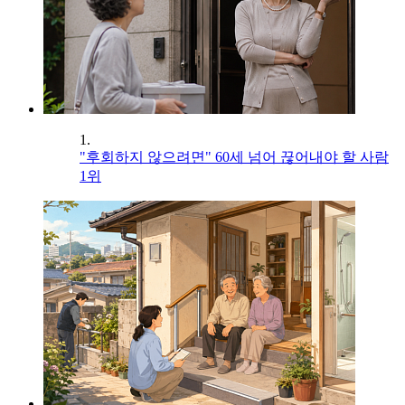
1.
"후회하지 않으려면" 60세 넘어 끊어내야 할 사람
1위