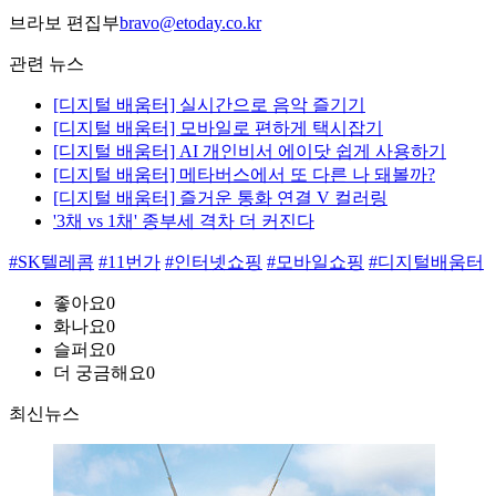
브라보 편집부
bravo@etoday.co.kr
관련 뉴스
[디지털 배움터] 실시간으로 음악 즐기기
[디지털 배움터] 모바일로 편하게 택시잡기
[디지털 배움터] AI 개인비서 에이닷 쉽게 사용하기
[디지털 배움터] 메타버스에서 또 다른 나 돼볼까?
[디지털 배움터] 즐거운 통화 연결 V 컬러링
'3채 vs 1채' 종부세 격차 더 커진다
#SK텔레콤
#11번가
#인터넷쇼핑
#모바일쇼핑
#디지털배움터
좋아요
0
화나요
0
슬퍼요
0
더 궁금해요
0
최신뉴스