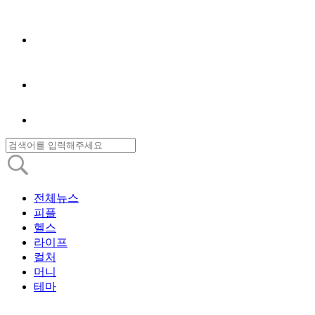
전체뉴스
피플
헬스
라이프
컬처
머니
테마