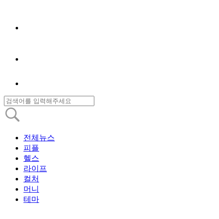
전체뉴스
피플
헬스
라이프
컬처
머니
테마