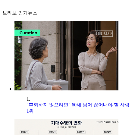
브라보 인기뉴스
1.
"후회하지 않으려면" 60세 넘어 끊어내야 할 사람
1위