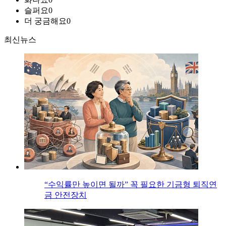
슬퍼요
0
더 궁금해요
0
최신뉴스
“수익률만 높이면 될까” 꼭 필요한 기금형 퇴직연
금 안전장치