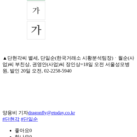
▲단현각씨 별세, 단일순(한국거래소 시황분석팀장)ㆍ월순(사
업)씨 부친상, 권영안(사업)씨 장인상=18일 오전 서울성모병
원, 발인 20일 오전, 02-2258-5940
양용비 기자
dragonfly@etoday.co.kr
#단현각
#단일순
좋아요
0
화나요
0