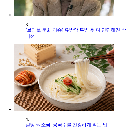
3.
[브라보 문화 이슈] 유방암 투병 후 더 단단해진 박
미선
4.
설탕 vs 소금, 콩국수를 건강하게 먹는 법