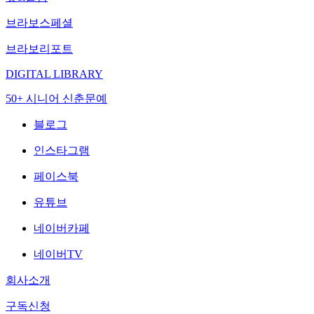
브라보스페셜
브라보리포트
DIGITAL LIBRARY
50+ 시니어 신춘문예
블로그
인스타그램
페이스북
유튜브
네이버카페
네이버TV
회사소개
구독신청