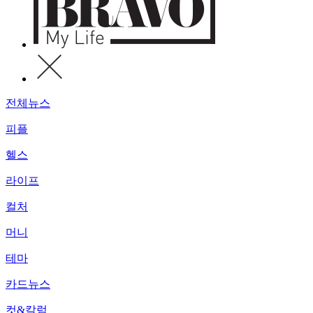
전체뉴스
피플
헬스
라이프
컬처
머니
테마
카드뉴스
컷&칼럼