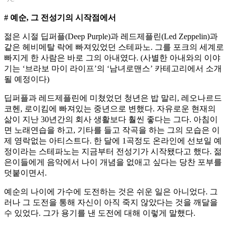
# 예순, 그 전성기의 시작점에서
젊은 시절 딥퍼플(Deep Purple)과 레드제플린(Led Zeppelin)과
같은 헤비메탈 락에 빠져있었던 스테파노. 그를 포크의 세계로
빠지게 한 사람은 바로 그의 아내였다. (사별한 아내와의 이야
기는 ‘브라보 마이 라이프’의 ‘남녀로맨스’ 카테고리에서 소개
될 예정이다)
딥퍼플과 레드제플린에 미쳤었던 청년은 밥 말리, 레오나르드
코헨, 로이킴에 빠져있는 중년으로 변했다. 자유로운 현재의
삶이 지난 30년간의 회사 생활보다 훨씬 좋다는 그다. 아침이
면 노래연습을 하고, 기타를 들고 작곡을 하는 그의 모습은 이
제 영락없는 아티스트다. 한 달에 1곡정도 온라인에 선보일 예
정이라는 스테파노는 지금부터 전성기가 시작됐다고 했다. 젊
은이들에게 음악에서 나이 개념을 없애고 싶다는 당찬 포부를
덧붙이면서.
예순의 나이에 가수에 도전하는 것은 쉬운 일은 아니었다. 그
러나 그 도전을 통해 자신이 아직 죽지 않았다는 것을 깨달을
수 있었다. 그가 용기를 낸 도전에 대해 이렇게 말했다.