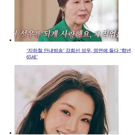
‘지하철 안내방송’ 강희선 성우, 영면에 들다 ‘향년
65세’