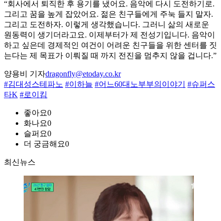
“회사에서 퇴직한 후 용기를 냈어요. 음악에 다시 도전하기로.
그리고 꿈을 높게 잡았어요. 젊은 친구들에게 주눅 들지 말자.
그리고 도전하자. 이렇게 생각했습니다. 그러니 삶의 새로운
원동력이 생기더라고요. 이제부터가 제 전성기입니다. 음악이
하고 싶은데 경제적인 여건이 어려운 친구들을 위한 센터를 짓
는다는 제 목표가 이뤄질 때 까지 전진을 멈추지 않을 겁니다.”
양용비 기자
dragonfly@etoday.co.kr
#김대성스테파노
#이하늘
#어느60대노부부의이야기
#슈퍼스
타K
#로이킴
좋아요
0
화나요
0
슬퍼요
0
더 궁금해요
0
최신뉴스