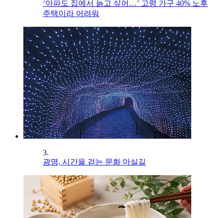
‘아파도 집에서 늙고 싶어…’ 고령 가구 40% 노후
주택이라 어려워
3.
광명, 시간을 걷는 문화 마실길