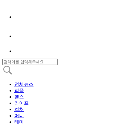
전체뉴스
피플
헬스
라이프
컬처
머니
테마