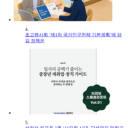
4.
초고령사회 ‘제1차 국가인구전략 기본계획’에 담
길 정책은
5.
브라보 리포트 1호 ‘사오정 시대, 73세까지 일하기