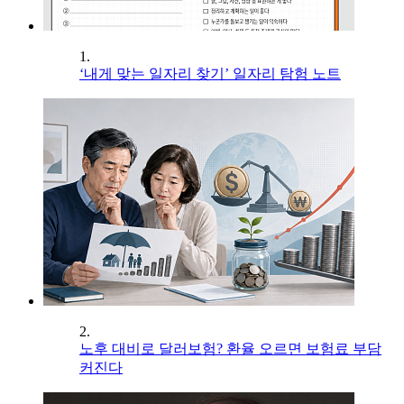
1.
‘내게 맞는 일자리 찾기’ 일자리 탐험 노트
2.
노후 대비로 달러보험? 환율 오르면 보험료 부담
커진다