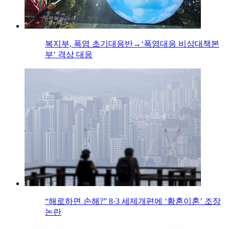
복지부, 폭염 초기대응반→‘폭염대응 비상대책본
부’ 격상 대응
“해로하면 손해?” 8·3 세제개편에 ‘황혼이혼’ 조장
논란