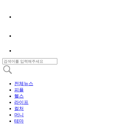
전체뉴스
피플
헬스
라이프
컬처
머니
테마