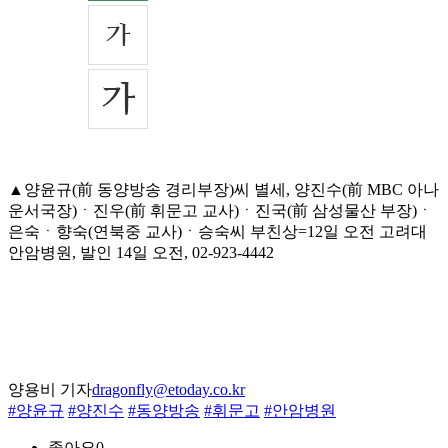
▲양윤규(前 동양방송 경리부장)씨 별세, 양진수(前 MBC 아나
운서국장)ㆍ진우(前 휘문고 교사)ㆍ진국(前 삼성물산 부장)ㆍ
은숙ㆍ향숙(연북중 교사)ㆍ승숙씨 부친상=12일 오전 고려대
안암병원, 발인 14일 오전, 02-923-4442
양용비 기자
dragonfly@etoday.co.kr
#양윤규
#양진수
#동양방송
#휘문고
#안암병원
좋아요
0