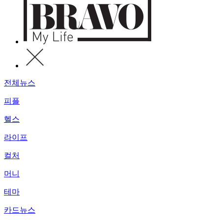
전체뉴스
피플
헬스
라이프
컬처
머니
테마
카드뉴스