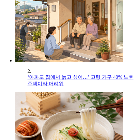
2.
‘아파도 집에서 늙고 싶어…’ 고령 가구 40% 노후
주택이라 어려워