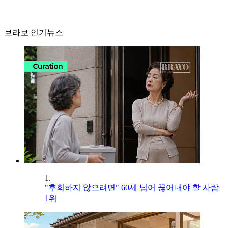
브라보 인기뉴스
1.
"후회하지 않으려면" 60세 넘어 끊어내야 할 사람
1위