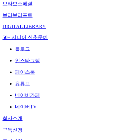
브라보스페셜
브라보리포트
DIGITAL LIBRARY
50+ 시니어 신춘문예
블로그
인스타그램
페이스북
유튜브
네이버카페
네이버TV
회사소개
구독신청