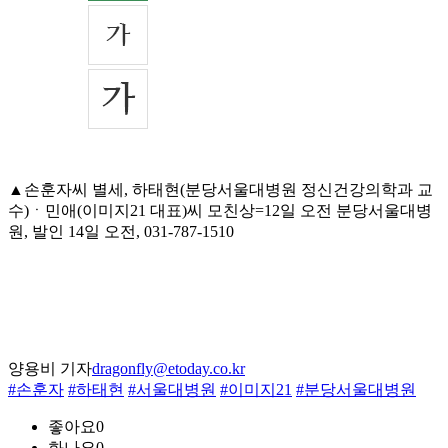
▲손훈자씨 별세, 하태현(분당서울대병원 정신건강의학과 교
수)ㆍ민애(이미지21 대표)씨 모친상=12일 오전 분당서울대병
원, 발인 14일 오전, 031-787-1510
양용비 기자
dragonfly@etoday.co.kr
#손훈자
#하태현
#서울대병원
#이미지21
#분당서울대병원
좋아요
0
화나요
0