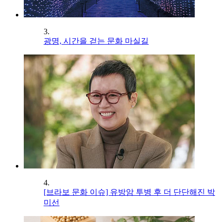
3.
광명, 시간을 걷는 문화 마실길
4.
[브라보 문화 이슈] 유방암 투병 후 더 단단해진 박
미선