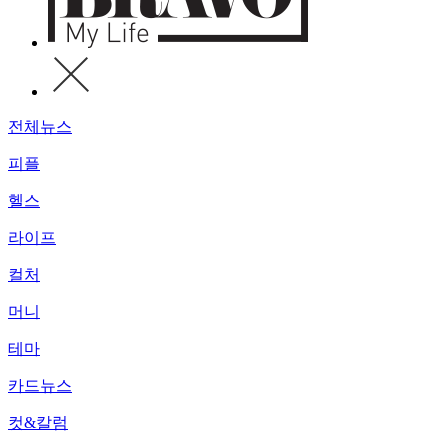
전체뉴스
피플
헬스
라이프
컬처
머니
테마
카드뉴스
컷&칼럼