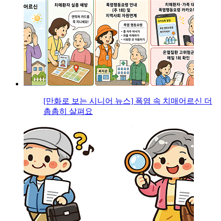
[만화로 보는 시니어 뉴스] 폭염 속 치매어르신 더
촘촘히 살펴요