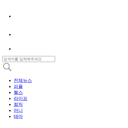
전체뉴스
피플
헬스
라이프
컬처
머니
테마