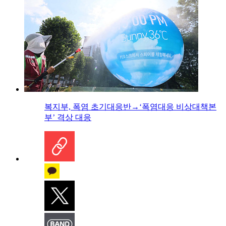
복지부, 폭염 초기대응반→‘폭염대응 비상대책본
부’ 격상 대응