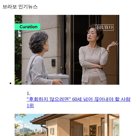
브라보 인기뉴스
1.
"후회하지 않으려면" 60세 넘어 끊어내야 할 사람
1위