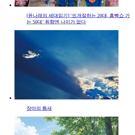
[윤나래의 세대읽기] ‘뜨개질하는 20대, 흠뻑쇼 가
는 50대’ 취향엔 나이가 없다
장마의 틈새