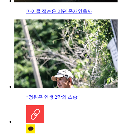
마이클 잭슨은 어떤 존재였을까
“정원은 인생 2막의 스승”