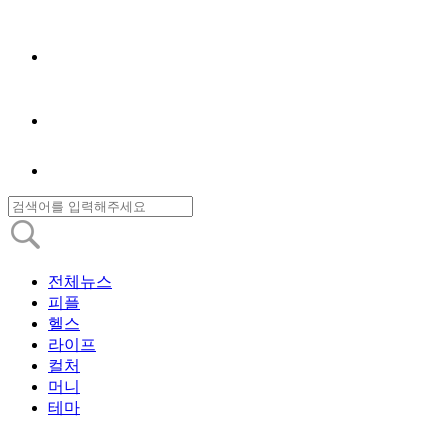
전체뉴스
피플
헬스
라이프
컬처
머니
테마