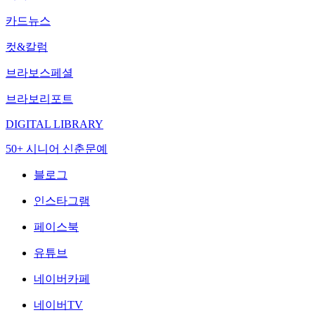
카드뉴스
컷&칼럼
브라보스페셜
브라보리포트
DIGITAL LIBRARY
50+ 시니어 신춘문예
블로그
인스타그램
페이스북
유튜브
네이버카페
네이버TV