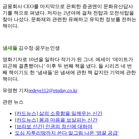
금융회사 CEO를 마지막으로 은퇴한 증권맨이 문화유산답사
기를 책으로 펴냈다. 저자는 2년여에 걸쳐 전탑과 모전석탑을
찾아 나섰다. 문화재와 관련한 유쾌하고 유익한 정보를 전하는
책이다.
냄새들
김수정·꿈꾸는인생
영화기자로 10년을 일하다 작가가 된 그녀. 에세이 ‘데이트가
피곤해 결혼했더니’ 이후 두 번째 책을 냈다. 들 시리즈 네 번
째 책이기도 한 ‘냄새들’은 냄새에 관한 책 같지만 기억에 관한
책이다.
유영현 기자
redeye112@etoday.co.kr
관련 뉴스
[카드뉴스] 삶의 소중함을 일깨우는 신간
[카드뉴스] 몸과 마음을 보살피는 신간
[브라보 신간] 인권의 정신에 대하여
도심 자투리땅까지 쓴다 밑그림 나온 '영끌 공급'