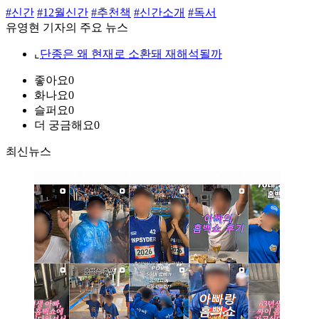
#신간
#12월신간
#추천책
#신간소개
#독서
유영현 기자의 주요 뉴스
⌞
단종은 왜 현재로 소환돼 재해석될까
좋아요
0
화나요
0
슬퍼요
0
더 궁금해요
0
최신뉴스