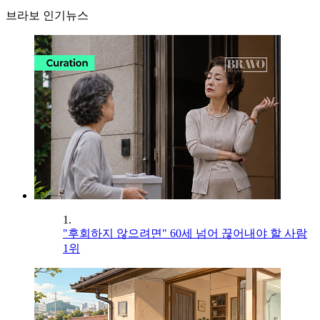
브라보 인기뉴스
1.
"후회하지 않으려면" 60세 넘어 끊어내야 할 사람
1위