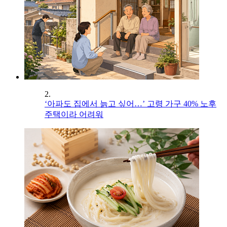
2.
‘아파도 집에서 늙고 싶어…’ 고령 가구 40% 노후
주택이라 어려워