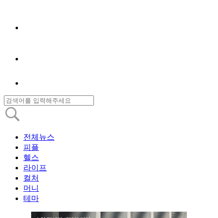
전체뉴스
피플
헬스
라이프
컬처
머니
테마