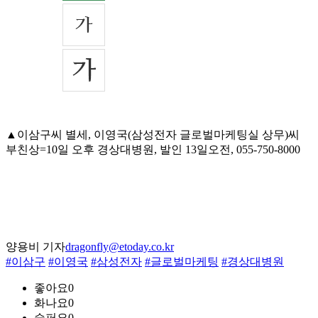
▲이삼구씨 별세, 이영국(삼성전자 글로벌마케팅실 상무)씨
부친상=10일 오후 경상대병원, 발인 13일오전, 055-750-8000
양용비 기자
dragonfly@etoday.co.kr
#이삼구
#이영국
#삼성전자
#글로벌마케팅
#경상대병원
좋아요
0
화나요
0
슬퍼요
0