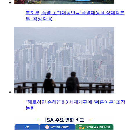
복지부, 폭염 초기대응반→‘폭염대응 비상대책본
부’ 격상 대응
“해로하면 손해?” 8·3 세제개편에 ‘황혼이혼’ 조장
논란