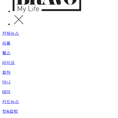
전체뉴스
피플
헬스
라이프
컬처
머니
테마
카드뉴스
컷&칼럼