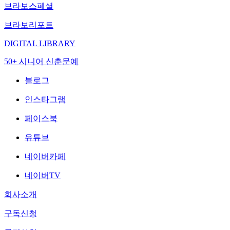
브라보스페셜
브라보리포트
DIGITAL LIBRARY
50+ 시니어 신춘문예
블로그
인스타그램
페이스북
유튜브
네이버카페
네이버TV
회사소개
구독신청