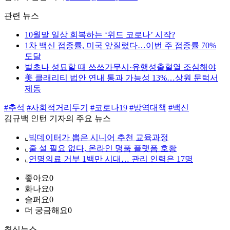
관련 뉴스
10월말 일상 회복하는 ‘위드 코로나’ 시작?
1차 백신 접종률, 미국 앞질렀다…이번 주 접종률 70%
도달
벌초나 성묘할 때 쓰쓰가무시·유행성출혈열 조심해야
美 클래리티 법안 연내 통과 가능성 13%…상원 문턱서
제동
#추석
#사회적거리두기
#코로나19
#방역대책
#백신
김규백 인턴 기자의 주요 뉴스
⌞
빅데이터가 뽑은 시니어 추천 교육과정
⌞
줄 설 필요 없다, 온라인 명품 플랫폼 호황
⌞
연명의료 거부 1백만 시대… 관리 인력은 17명
좋아요
0
화나요
0
슬퍼요
0
더 궁금해요
0
최신뉴스