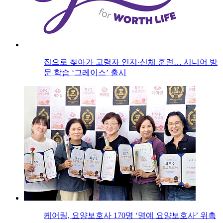
집으로 찾아가 고령자 인지·신체 훈련… 시니어 방
문 학습 ‘그레이스’ 출시
케어링, 요양보호사 170명 ‘명예 요양보호사’ 위촉