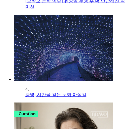
[브라보 문화 이슈] 유방암 투병 후 더 단단해진 박
미선
4.
광명, 시간을 걷는 문화 마실길