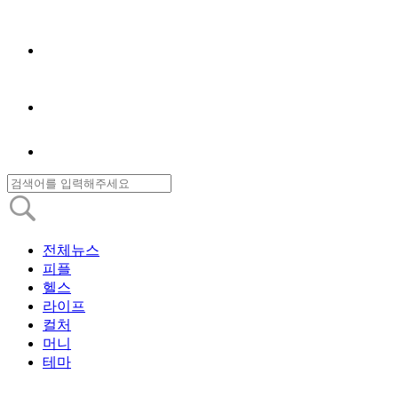
전체뉴스
피플
헬스
라이프
컬처
머니
테마