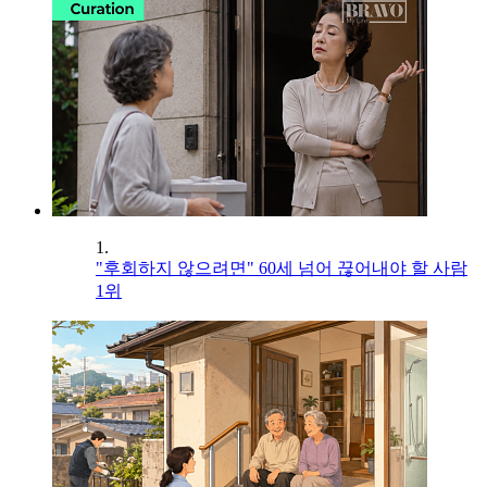
1.
"후회하지 않으려면" 60세 넘어 끊어내야 할 사람
1위