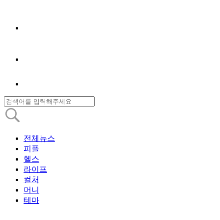
전체뉴스
피플
헬스
라이프
컬처
머니
테마