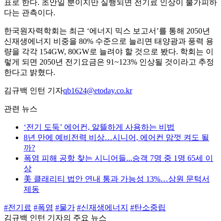
표로 한다. 초안일 뿐이지만 실행되면 전기료 인상이 불가피하
다는 관측이다.
한국원자력학회는 최근 ‘에너지 믹스 보고서’를 통해 2050년
신재생에너지 비중을 80% 수준으로 늘리면 태양광과 풍력 용
량을 각각 154GW, 80GW로 늘려야 할 것으로 봤다. 학회는 이
렇게 되면 2050년 전기요금은 91~123% 인상될 것이라고 추정
한다고 밝혔다.
김규백 인턴 기자
qb1624@etoday.co.kr
관련 뉴스
‘전기 도둑’ 에어컨, 알뜰하게 사용하는 비법
8년 만에 예비전력 비상…시니어, 에어컨 맘껏 켜도 될
까?
폭염 피해 공항 찾는 시니어들...승객 7명 중 1명 65세 이
상
美 클래리티 법안 연내 통과 가능성 13%…상원 문턱서
제동
#전기료
#폭염
#물가
#신재생에너지
#탄소중립
김규백 인턴 기자의 주요 뉴스