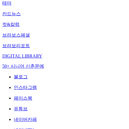
테마
카드뉴스
컷&칼럼
브라보스페셜
브라보리포트
DIGITAL LIBRARY
50+ 시니어 신춘문예
블로그
인스타그램
페이스북
유튜브
네이버카페