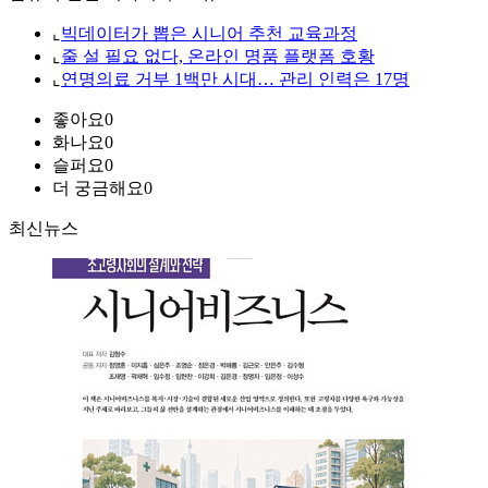
⌞
빅데이터가 뽑은 시니어 추천 교육과정
⌞
줄 설 필요 없다, 온라인 명품 플랫폼 호황
⌞
연명의료 거부 1백만 시대… 관리 인력은 17명
좋아요
0
화나요
0
슬퍼요
0
더 궁금해요
0
최신뉴스