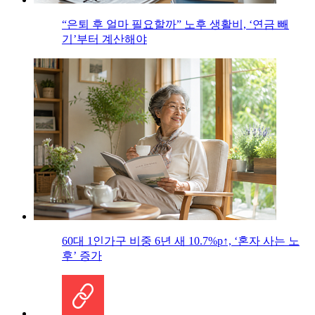
“은퇴 후 얼마 필요할까” 노후 생활비, ‘연금 빼
기’부터 계산해야
60대 1인가구 비중 6년 새 10.7%p↑, ‘혼자 사는 노
후’ 증가