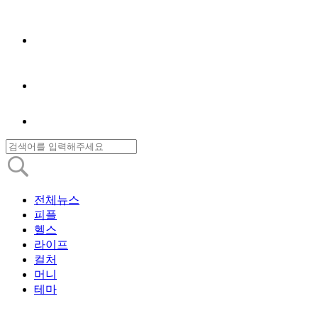
전체뉴스
피플
헬스
라이프
컬처
머니
테마