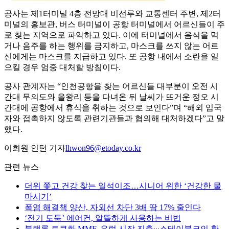
공사는 제1터미널 4층 전망대 비선루와 교통센터 주변, 제2터
미널의 홍보관, 버스 터미널이 공항 터미널에서 어르신들이 주
로 찾는 지역으로 파악하고 있다. 이에 터미널에서 음식을 먹
거나 음주를 하는 행위를 금지하고, 마스크를 쓰지 않는 어르
신에게는 마스크를 지급하고 있다. 또 공항 내에서 소란을 일
으킬 경우 엄중 대처할 방침이다.
공사 관계자는 “인천공항을 찾는 어르신들 대부분이 오전 시
간대 무의도와 을왕리 등을 다녀온 뒤 날씨가 뜨거운 정오 시
간대에 공항에서 휴식을 취하는 것으로 보인다”며 “해외 입국
자와 접촉하지 않도록 관련기관들과 협의해 대처하겠다”고 말
했다.
이희원 인턴 기자
lhwon96@etoday.co.kr
관련 뉴스
더위 쫓고 건강 찾는 일석이조…시니어 위한 ‘건강한 물
마시기’
폭염 해결책 양산, 자외선 차단 3배 땀 17% 줄인다
‘전기 도둑’ 에어컨, 알뜰하게 사용하는 비법
블랙록 토큰화 MMF, 유럽 시장 진출∙∙∙스테이블코인 확