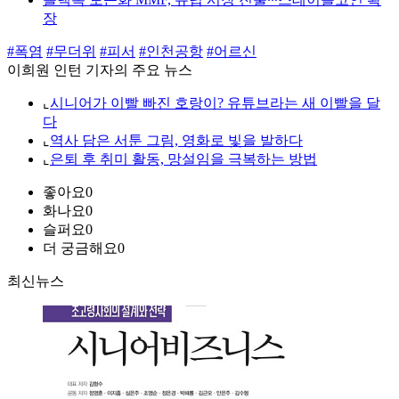
장
#폭염
#무더위
#피서
#인천공항
#어르신
이희원 인턴 기자의 주요 뉴스
⌞
시니어가 이빨 빠진 호랑이? 유튜브라는 새 이빨을 달
다
⌞
역사 담은 서툰 그림, 영화로 빛을 발하다
⌞
은퇴 후 취미 활동, 망설임을 극복하는 방법
좋아요
0
화나요
0
슬퍼요
0
더 궁금해요
0
최신뉴스