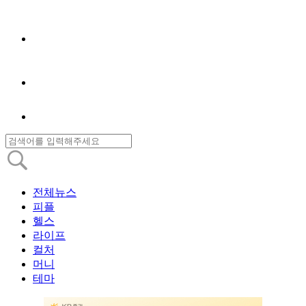
전체뉴스
피플
헬스
라이프
컬처
머니
테마