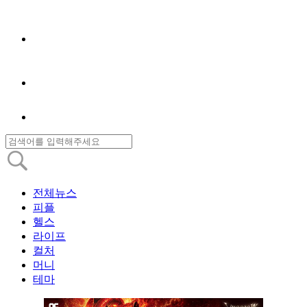
전체뉴스
피플
헬스
라이프
컬처
머니
테마