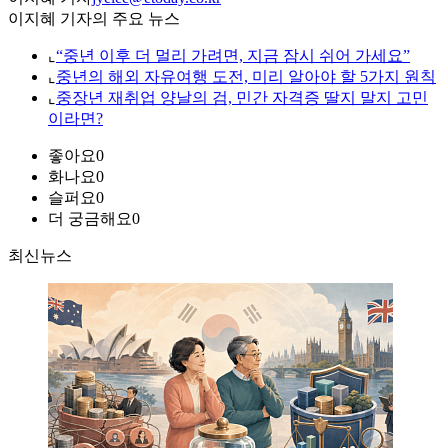
이지혜 기자의 주요 뉴스
⌞
“중년 이후 더 멀리 가려면, 지금 잠시 쉬어 가세요”
⌞
중년의 해외 자유여행 도전, 미리 알아야 할 5가지 원칙
⌞
중장년 재취업 양날의 검, 민간 자격증 딸지 말지 고민
이라면?
좋아요
0
화나요
0
슬퍼요
0
더 궁금해요
0
최신뉴스