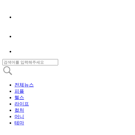
전체뉴스
피플
헬스
라이프
컬처
머니
테마