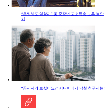
“은퇴해도 일할까” 美 중장년 고소득층 노후 불안
커
“공시지가 보셨어요?” 시니어에게 닥칠 청구서는?