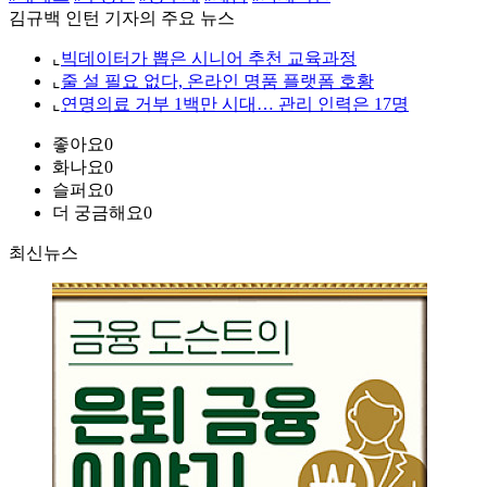
김규백 인턴 기자의 주요 뉴스
⌞
빅데이터가 뽑은 시니어 추천 교육과정
⌞
줄 설 필요 없다, 온라인 명품 플랫폼 호황
⌞
연명의료 거부 1백만 시대… 관리 인력은 17명
좋아요
0
화나요
0
슬퍼요
0
더 궁금해요
0
최신뉴스