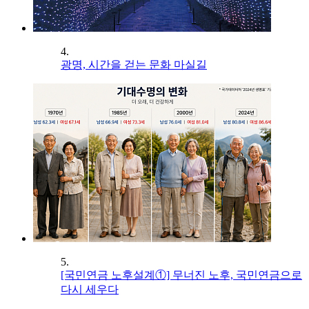
4.
광명, 시간을 걷는 문화 마실길
5.
[국민연금 노후설계①] 무너진 노후, 국민연금으로
다시 세우다