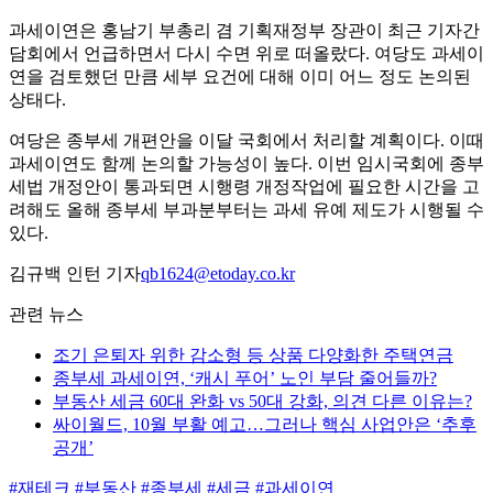
과세이연은 홍남기 부총리 겸 기획재정부 장관이 최근 기자간
담회에서 언급하면서 다시 수면 위로 떠올랐다. 여당도 과세이
연을 검토했던 만큼 세부 요건에 대해 이미 어느 정도 논의된
상태다.
여당은 종부세 개편안을 이달 국회에서 처리할 계획이다. 이때
과세이연도 함께 논의할 가능성이 높다. 이번 임시국회에 종부
세법 개정안이 통과되면 시행령 개정작업에 필요한 시간을 고
려해도 올해 종부세 부과분부터는 과세 유예 제도가 시행될 수
있다.
김규백 인턴 기자
qb1624@etoday.co.kr
관련 뉴스
조기 은퇴자 위한 감소형 등 상품 다양화한 주택연금
종부세 과세이연, ‘캐시 푸어’ 노인 부담 줄어들까?
부동산 세금 60대 완화 vs 50대 강화, 의견 다른 이유는?
싸이월드, 10월 부활 예고…그러나 핵심 사업안은 ‘추후
공개’
#재테크
#부동산
#종부세
#세금
#과세이연