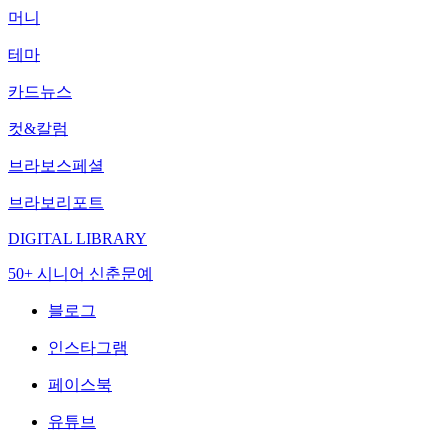
머니
테마
카드뉴스
컷&칼럼
브라보스페셜
브라보리포트
DIGITAL LIBRARY
50+ 시니어 신춘문예
블로그
인스타그램
페이스북
유튜브