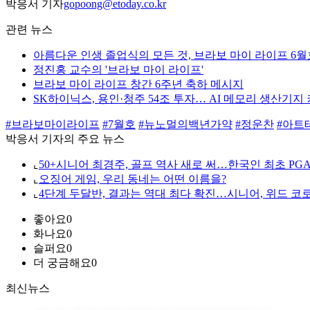
박응서 기자
gopoong@etoday.co.kr
관련 뉴스
아름다운 인생 졸업식의 모든 것, 브라보 마이 라이프 6월
정진홍 교수의 '브라보 마이 라이프'
브라보 마이 라이프 창간 6주년 축하 메시지
SK하이닉스, 용인·청주 54조 투자… AI 메모리 생산기지
#브라보마이라이프
#7월호
#뉴노멀의백년가약
#정운찬
#아트
박응서 기자의 주요 뉴스
⌞
50+시니어 최경주, 골프 역사 새로 써…한국인 최초 PG
⌞
오징어 게임, 우리 동네는 어떤 이름을?
⌞
4단계 두달반, 결과는 역대 최다 확진…시니어, 위드 코
좋아요
0
화나요
0
슬퍼요
0
더 궁금해요
0
최신뉴스