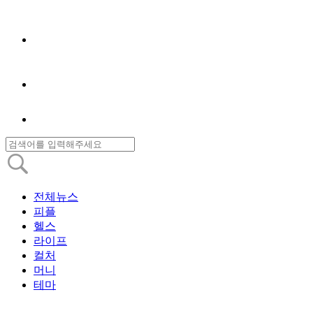
전체뉴스
피플
헬스
라이프
컬처
머니
테마