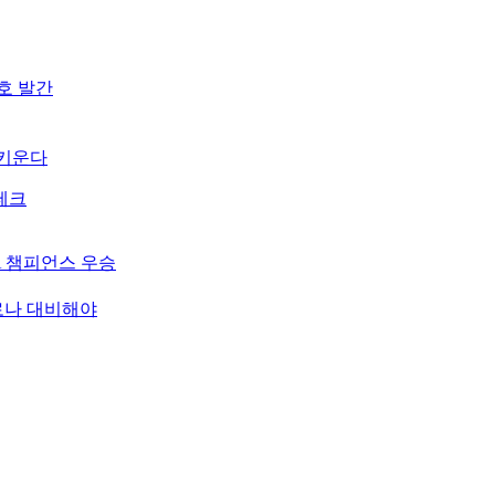
호 발간
 키운다
테크
A 챔피언스 우승
로나 대비해야