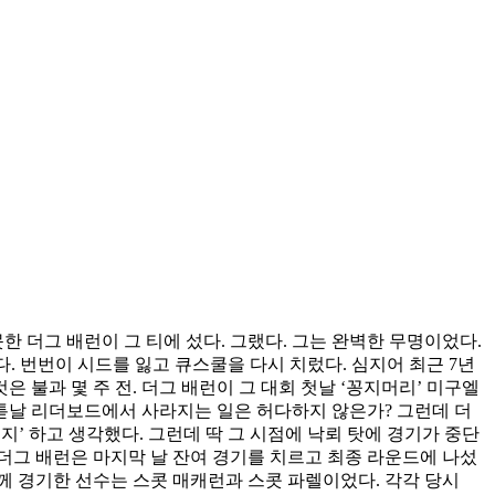
 못한 더그 배런이 그 티에 섰다. 그랬다. 그는 완벽한 무명이었다.
다. 번번이 시드를 잃고 큐스쿨을 다시 치렀다. 심지어 최근 7년
은 불과 몇 주 전. 더그 배런이 그 대회 첫날 ‘꽁지머리’ 미구엘
이튿날 리더보드에서 사라지는 일은 허다하지 않은가? 그런데 더
지’ 하고 생각했다. 그런데 딱 그 시점에 낙뢰 탓에 경기가 중단
 더그 배런은 마지막 날 잔여 경기를 치르고 최종 라운드에 나섰
함께 경기한 선수는 스콧 매캐런과 스콧 파렐이었다. 각각 당시