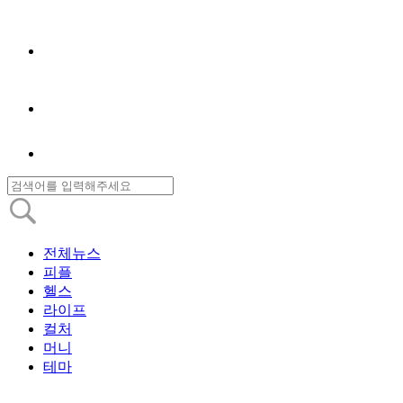
전체뉴스
피플
헬스
라이프
컬처
머니
테마