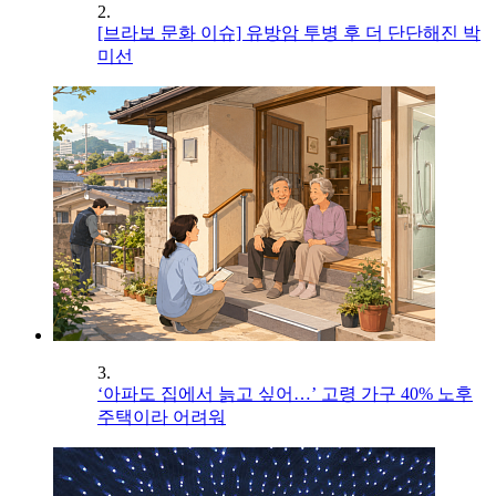
2.
[브라보 문화 이슈] 유방암 투병 후 더 단단해진 박
미선
3.
‘아파도 집에서 늙고 싶어…’ 고령 가구 40% 노후
주택이라 어려워