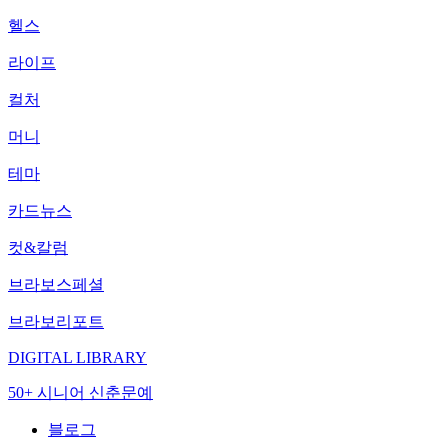
헬스
라이프
컬처
머니
테마
카드뉴스
컷&칼럼
브라보스페셜
브라보리포트
DIGITAL LIBRARY
50+ 시니어 신춘문예
블로그