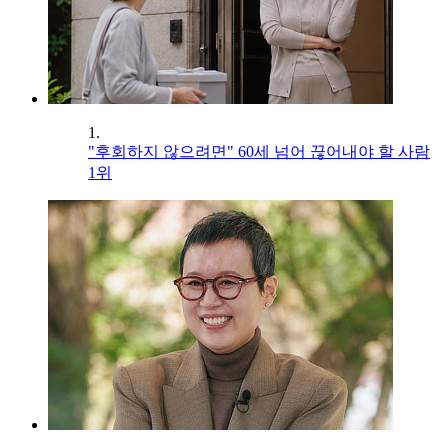
1.
"후회하지 않으려면" 60세 넘어 끊어내야 할 사람
1위