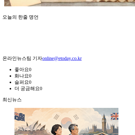
오늘의 한줄 명언
온라인뉴스팀 기자
online@etoday.co.kr
좋아요
0
화나요
0
슬퍼요
0
더 궁금해요
0
최신뉴스