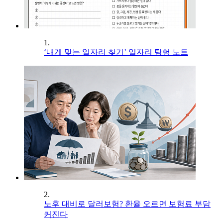
1.
‘내게 맞는 일자리 찾기’ 일자리 탐험 노트
2.
노후 대비로 달러보험? 환율 오르면 보험료 부담
커진다