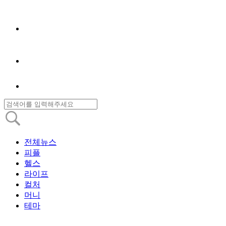
전체뉴스
피플
헬스
라이프
컬처
머니
테마