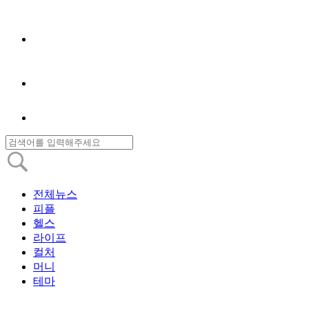
전체뉴스
피플
헬스
라이프
컬처
머니
테마