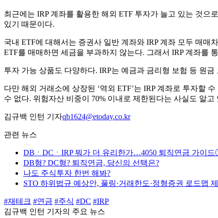
최근에는 IRP 계좌를 활용한 해외 ETF 투자가 늘고 있는 것으로 
있기 때문이다.
국내 ETF에 대해서는 증권사 일반 계좌와 IRP 계좌 모두 매매차
ETF를 매매하면 세금을 부과하지 않는다. 그래서 IRP 계좌를 통
투자 가능 상품도 다양하다. IRP는 예금과 금리형 보험 등 원금 보
다만 해외 거래소에 상장된 ‘역외 ETF’는 IRP 계좌로 투자할 
수 없다. 위험자산 비중이 70% 이내로 제한된다는 사실도 알고 
김규백 인턴 기자
qb1624@etoday.co.kr
관련 뉴스
DBㆍDCㆍIRP 뭐가 더 유리한가…4050 퇴직연금 가이드
DB형? DC형? 퇴직연금, 당신의 선택은?
나도 주식투자 한번 해봐?
STO 하위법규 예상안, 풀링·거래한도·정형증권 로드맵 
#재테크
#연금
#주식
#DC
#IRP
김규백 인턴 기자의 주요 뉴스