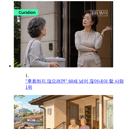
1.
"후회하지 않으려면" 60세 넘어 끊어내야 할 사람
1위