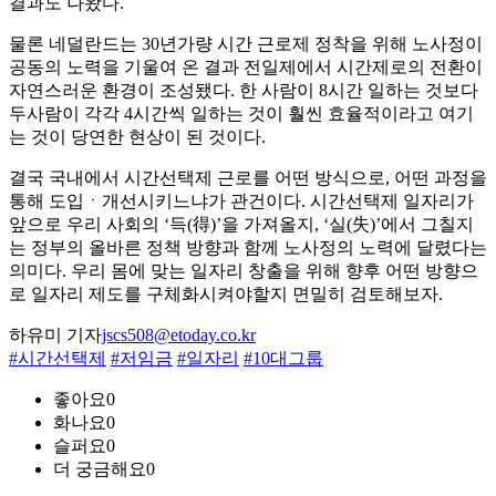
결과도 나왔다.
물론 네덜란드는 30년가량 시간 근로제 정착을 위해 노사정이
공동의 노력을 기울여 온 결과 전일제에서 시간제로의 전환이
자연스러운 환경이 조성됐다. 한 사람이 8시간 일하는 것보다
두사람이 각각 4시간씩 일하는 것이 훨씬 효율적이라고 여기
는 것이 당연한 현상이 된 것이다.
결국 국내에서 시간선택제 근로를 어떤 방식으로, 어떤 과정을
통해 도입ㆍ개선시키느냐가 관건이다. 시간선택제 일자리가
앞으로 우리 사회의 ‘득(得)’을 가져올지, ‘실(失)’에서 그칠지
는 정부의 올바른 정책 방향과 함께 노사정의 노력에 달렸다는
의미다. 우리 몸에 맞는 일자리 창출을 위해 향후 어떤 방향으
로 일자리 제도를 구체화시켜야할지 면밀히 검토해보자.
하유미 기자
jscs508@etoday.co.kr
#시간선택제
#저임금
#일자리
#10대그룹
좋아요
0
화나요
0
슬퍼요
0
더 궁금해요
0