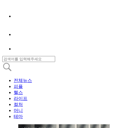
전체뉴스
피플
헬스
라이프
컬처
머니
테마