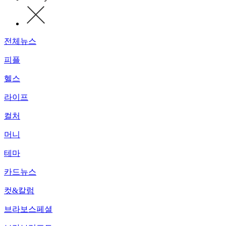
전체뉴스
피플
헬스
라이프
컬처
머니
테마
카드뉴스
컷&칼럼
브라보스페셜