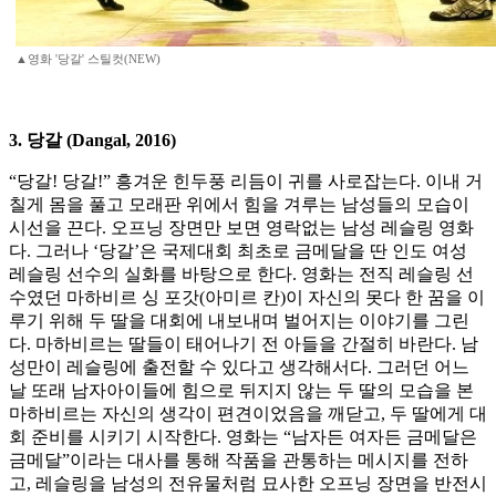
▲영화 '당갈' 스틸컷(NEW)
3. 당갈 (Dangal, 2016)
“당갈! 당갈!” 흥겨운 힌두풍 리듬이 귀를 사로잡는다. 이내 거
칠게 몸을 풀고 모래판 위에서 힘을 겨루는 남성들의 모습이
시선을 끈다. 오프닝 장면만 보면 영락없는 남성 레슬링 영화
다. 그러나 ‘당갈’은 국제대회 최초로 금메달을 딴 인도 여성
레슬링 선수의 실화를 바탕으로 한다. 영화는 전직 레슬링 선
수였던 마하비르 싱 포갓(아미르 칸)이 자신의 못다 한 꿈을 이
루기 위해 두 딸을 대회에 내보내며 벌어지는 이야기를 그린
다. 마하비르는 딸들이 태어나기 전 아들을 간절히 바란다. 남
성만이 레슬링에 출전할 수 있다고 생각해서다. 그러던 어느
날 또래 남자아이들에 힘으로 뒤지지 않는 두 딸의 모습을 본
마하비르는 자신의 생각이 편견이었음을 깨닫고, 두 딸에게 대
회 준비를 시키기 시작한다. 영화는 “남자든 여자든 금메달은
금메달”이라는 대사를 통해 작품을 관통하는 메시지를 전하
고, 레슬링을 남성의 전유물처럼 묘사한 오프닝 장면을 반전시