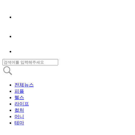
전체뉴스
피플
헬스
라이프
컬처
머니
테마