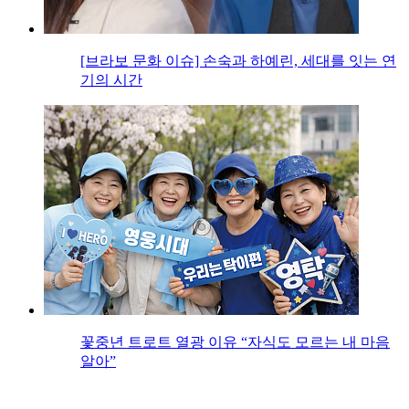
[브라보 문화 이슈] 손숙과 하예린, 세대를 잇는 연
기의 시간
꽃중년 트로트 열광 이유 “자식도 모르는 내 마음
알아”