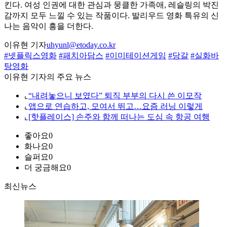
킨다. 여성 인권에 대한 관심과 뭉클한 가족애, 레슬링의 박진
감까지 모두 느낄 수 있는 작품이다. 발리우드 영화 특유의 신
나는 음악이 흥을 더한다.
이유현 기자
uhyunl@etoday.co.kr
#넷플릭스영화
#패치아담스
#이미테이션게임
#당갈
#실화바
탕영화
이유현 기자의 주요 뉴스
⌞
“내려놓으니 보였다” 퇴직 부부의 다시 쓴 이모작
⌞
앱으로 연습하고, 모여서 뛰고…요즘 러닝 이렇게
⌞
[핫플레이스] 손주와 함께 떠나는 도심 속 항공 여행
좋아요
0
화나요
0
슬퍼요
0
더 궁금해요
0
최신뉴스