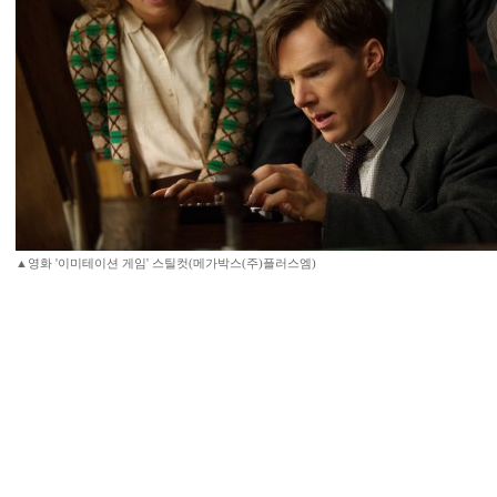
▲영화 '이미테이션 게임' 스틸컷(메가박스(주)플러스엠)