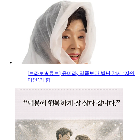
[브라보★튜브] 윤미라, 명품보다 빛난 74세 ‘자연
미인’의 힘