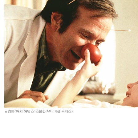
▲영화 '패치 아담스' 스틸컷(유니버설 픽쳐스)