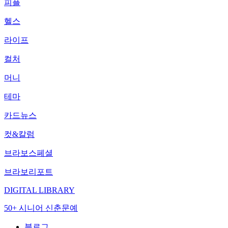
피플
헬스
라이프
컬처
머니
테마
카드뉴스
컷&칼럼
브라보스페셜
브라보리포트
DIGITAL LIBRARY
50+ 시니어 신춘문예
블로그