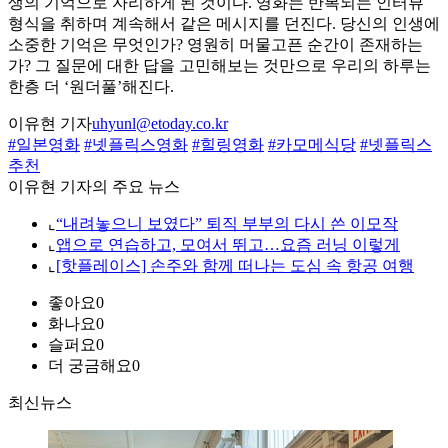
생의 기억으로 자리하게 된 것이다. 영화는 반복되는 인터뷰
형식을 취하며 계속해서 같은 메시지를 던진다. 당신의 인생에
소중한 기억은 무엇인가? 영원히 머물고픈 순간이 존재하는
가? 그 질문에 대한 답을 고민해보는 것만으로 우리의 하루는
한층 더 ‘원더풀’해진다.
이유현 기자
uhyunl@etoday.co.kr
#일본영화
#넷플릭스영화
#힐링영화
#카모메식당
#넷플릭스
추천
이유현 기자의 주요 뉴스
⌞
“내려놓으니 보였다” 퇴직 부부의 다시 쓴 이모작
⌞
앱으로 연습하고, 모여서 뛰고…요즘 러닝 이렇게
⌞
[핫플레이스] 손주와 함께 떠나는 도심 속 항공 여행
좋아요
0
화나요
0
슬퍼요
0
더 궁금해요
0
최신뉴스