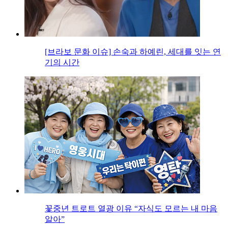
[브라보 문화 이슈] 손숙과 하예린, 세대를 잇는 연
기의 시간
꽃중년 트로트 열광 이유 “자식도 모르는 내 마음
알아”