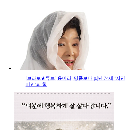
[브라보★튜브] 윤미라, 명품보다 빛난 74세 ‘자연
미인’의 힘