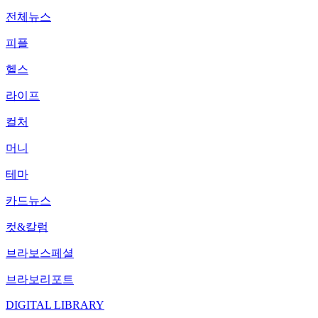
전체뉴스
피플
헬스
라이프
컬처
머니
테마
카드뉴스
컷&칼럼
브라보스페셜
브라보리포트
DIGITAL LIBRARY