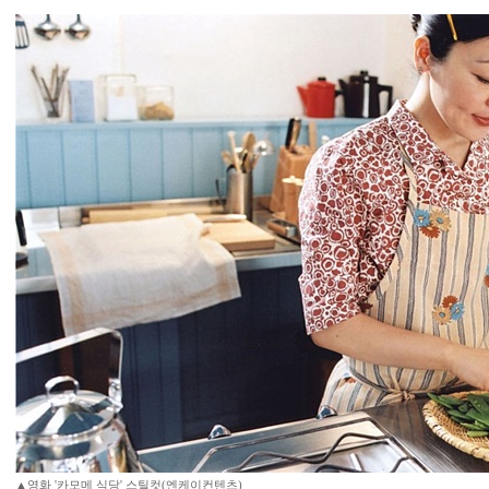
▲영화 '카모메 식당' 스틸컷(엔케이컨텐츠)