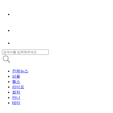
전체뉴스
피플
헬스
라이프
컬처
머니
테마