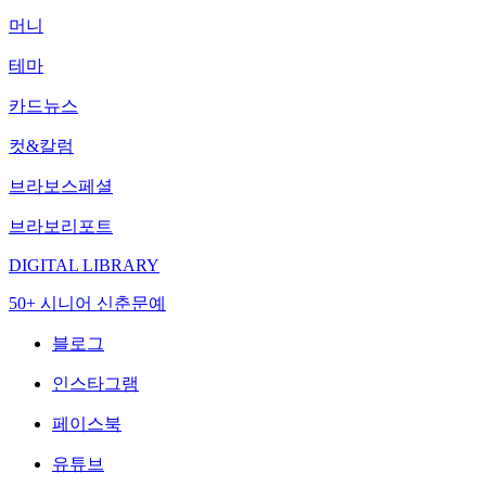
머니
테마
카드뉴스
컷&칼럼
브라보스페셜
브라보리포트
DIGITAL LIBRARY
50+ 시니어 신춘문예
블로그
인스타그램
페이스북
유튜브