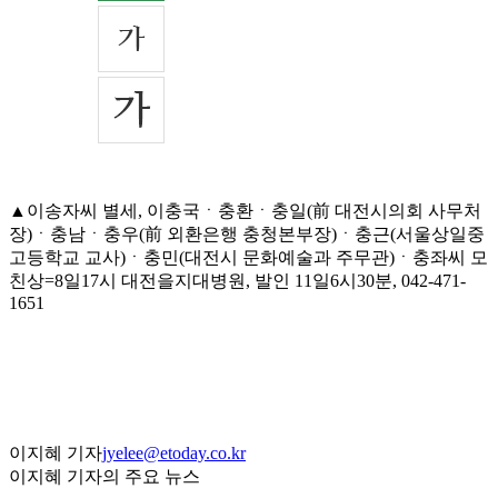
▲이송자씨 별세, 이충국ㆍ충환ㆍ충일(前 대전시의회 사무처
장)ㆍ충남ㆍ충우(前 외환은행 충청본부장)ㆍ충근(서울상일중
고등학교 교사)ㆍ충민(대전시 문화예술과 주무관)ㆍ충좌씨 모
친상=8일17시 대전을지대병원, 발인 11일6시30분, 042-471-
1651
이지혜 기자
jyelee@etoday.co.kr
이지혜 기자의 주요 뉴스