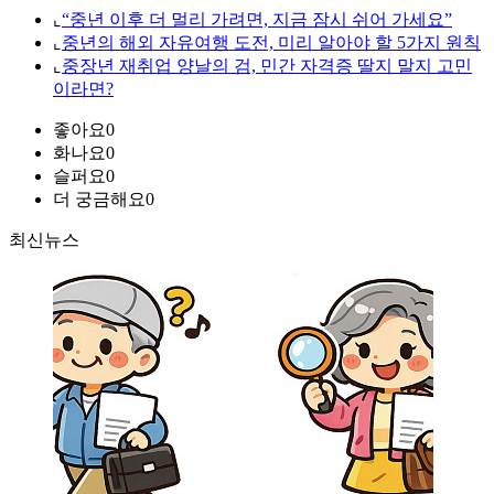
⌞
“중년 이후 더 멀리 가려면, 지금 잠시 쉬어 가세요”
⌞
중년의 해외 자유여행 도전, 미리 알아야 할 5가지 원칙
⌞
중장년 재취업 양날의 검, 민간 자격증 딸지 말지 고민
이라면?
좋아요
0
화나요
0
슬퍼요
0
더 궁금해요
0
최신뉴스