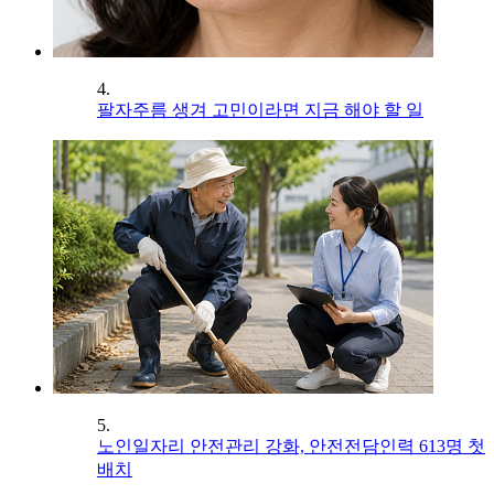
4.
팔자주름 생겨 고민이라면 지금 해야 할 일
5.
노인일자리 안전관리 강화, 안전전담인력 613명 첫
배치