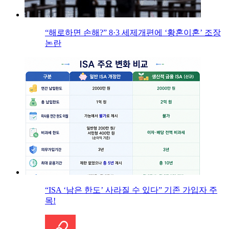
“해로하면 손해?” 8·3 세제개편에 ‘황혼이혼’ 조장
논란
“ISA ‘남은 한도’ 사라질 수 있다” 기존 가입자 주
목!