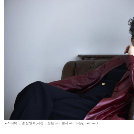
▲시니어 모델 윤영주(사진 오병돈 프리랜서 obdlife@gmail.com)