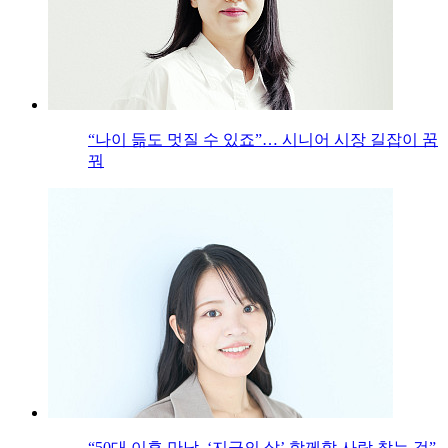
“나이 듦도 멋질 수 있죠”… 시니어 시장 길잡이 꿈
꿔
“50대 이후 만남, ‘지금의 삶’ 함께할 사람 찾는 것”