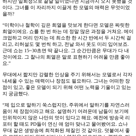
하지만 일회성으로 끝날 일이었다면 지금까지 오지 못했을 것
이다. 그녀를 이 자리까지 이끌게 한 모델의 매력은 무엇이었
을까?
“미학이나 철학이 깊은 희열을 맛보게 한다면 모델은 짜릿한
희열이에요. 쇼를 한 번 하는 데 정말 많은 과정을 거쳐요. 메이
크업하고 머리 만지는 데 최소한 한 시간 반에서 두 시간씩 걸
리고, 리허설도 몇 번씩 하고, 전날 와서 옷도 미리 입어보죠.
근데 쇼는 15~30초면 딱 끝나요. 그 순간만큼은 무대가 다 내
것이에요. 그 찰나의 희열은 말로 표현하기 어려울 만큼 좋아
요.”
무대에서 짧지만 강렬한 인상을 주기 위해서는 모델로서 각자
내세울 수 있는 매력이나 장점도 필요하다. 그녀는 어떠한 장
점이 있고, 좋은 모델이 되기 위해 어떤 노력을 기울이고 있는
지 궁금했다.
“제 입으로 말하기 쑥스럽지만, 주위에서 말하기를 자연스러
움이 제 장점이라고 해요. 설명하기 어려운데 남들이 보기에
인위적이지 않은 나만의 멋이 있다고 해요. 예전에 방송국 리
포터 할 때도 PD들이 연신 애 엄마 맞냐고 물어봤어요. 쇼나
무대 같은 생방송에 최적화된 체질인 것 같아요. 덧붙여서 좋