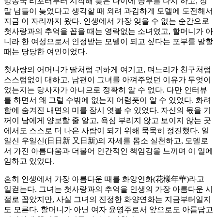
방송국 리포터부터 시작해 늦은 나이에 공부를 다시 하고, 정
말 남들이 늦었다고 생각할 때 외려 과감하게 모델에 도전해서
지금 이 자리까지 왔다. 인생에서 가장 잊을 수 없는 순간으로
첫사랑과의 추억을 꼽을 때는 영락없는 소녀였고, 할머니가 아
니라 한 여성으로서 인정받는 모델이 되고 싶다는 포부를 말할
때는 당당한 여인이었다.
첫사랑의 어머니가 딸처럼 귀하게 여기고, 며느리가 친구처럼
스스럼없이 대하고, 남편이 그녀를 아껴주었던 이유가 무엇이
었는지는 당사자가 아니므로 정확히 알 수 없다. 다만 인터뷰
를 하면서 왜 그럴 수밖에 없는지 어렴풋이 알 수 있었다. 화려
함에 숨겨진 내면의 미를 잠시 엿볼 수 있었다. 자신의 몫을 기
꺼이 남에게 양보할 줄 알고, 욕심 부리지 않고 보이지 않는 곳
에서도 스스로 더 나은 사람이 되기 위해 묵묵히 정진했다. 일
일신 우일신(日日新 又日新)의 자세를 몸소 실천하고, 모델로
서 가진 아름다움과 더불어 인간적인 책임감을 느끼며 이 일에
임하고 있었다.
흔히 인생에서 가장 아름다운 때를 화양연화(花樣年華)라고
일컫는다. 그녀는 첫사랑과의 추억을 인생의 가장 아름다운 시
절로 꼽았지만, 사실 그녀의 진정한 화양연화는 지금부터일지
도 모른다. 할머니가 아닌 여자 윤영주로서 앞으로도 아름답고