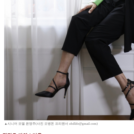
▲시니어 모델 윤영주(사진 오병돈 프리랜서 obdlife@gmail.com)