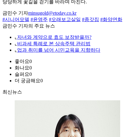
당당하게 꽃길을 걷기를 바라며 마친다.
금민수 기자
minsugold@etoday.co.kr
#시니어모델
#윤영주
#오래보고살일
#종갓집
#화양연화
금민수 기자의 주요 뉴스
⌞
자녀와 계약으로 효도 보장받을까?
⌞
비과세 특례로 본 상속주택 관리법
⌞
업과 취미를 넘어 시민교육을 지향하다
좋아요
0
화나요
0
슬퍼요
0
더 궁금해요
0
최신뉴스