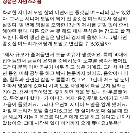
장점은 자연스러움
화려한 시니어 모델 삶의 이면에는 종갓집 며느리의 삶도 있었
다. 그녀는 시니어 모델이 되기 전 종갓집 며느리로서 성실히
살았다. 일 년에 명절을 포함한 13번의 제사를 군말 없이 준비
해야만 했다. 다른 요리는 못 해도 제사 음식은 눈 감고도 할 정
도란다. 특히 생선 손질은 달인의 경지에 올랐다고. 그렇다면
종갓집 며느리가 어떻게 모델로 변신할 수 있었을까?
“제사 규모가 줄어들면서 조금 여유가 생겼어요. 특히 50대에
접어들면서 남들이 은퇴를 준비하듯이 노후를 생각해봤어요.
그러다 문득 미학 공부가 너무 하고 싶은 거예요. 그래서 한 15
년 동안 미학 공부를 하고 박사 논문까지 썼어요. 음악이나 미
술, 철학과 관련된 칼럼도 틈틈이 썼고요. 그런데 어느 날 눈이
아파서 병원에 갔더니 시력 보호 차원에서 책을 보지 말라는
거예요. 청천벽력이었죠. 좋아하던 책을 못 보니 참 무료했어
요. 무엇보다 할머니가 아니라 여자 ‘윤영주’로 살아가고 싶은
마음이 들었어요. 그러다 우연히 시니어 모델을 알게 됐어요.
마침 며느리가 모델 출신이었고요. 한 살이라도 더 젊을 때 한
번 해보자 하는 마음으로 며느리에게 모델 하고 싶다고 넌지시
말했어요. 그때 시작한 일이 여기까지 오게 됐네요.(웃음)”