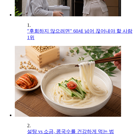
1.
"후회하지 않으려면" 60세 넘어 끊어내야 할 사람
1위
2.
설탕 vs 소금, 콩국수를 건강하게 먹는 법