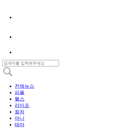
전체뉴스
피플
헬스
라이프
컬처
머니
테마