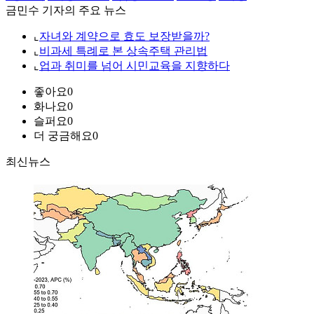
금민수 기자의 주요 뉴스
⌞
자녀와 계약으로 효도 보장받을까?
⌞
비과세 특례로 본 상속주택 관리법
⌞
업과 취미를 넘어 시민교육을 지향하다
좋아요
0
화나요
0
슬퍼요
0
더 궁금해요
0
최신뉴스