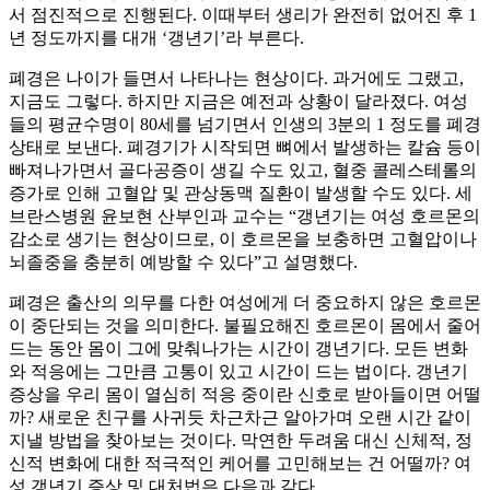
서 점진적으로 진행된다. 이때부터 생리가 완전히 없어진 후 1
년 정도까지를 대개 ‘갱년기’라 부른다.
폐경은 나이가 들면서 나타나는 현상이다. 과거에도 그랬고,
지금도 그렇다. 하지만 지금은 예전과 상황이 달라졌다. 여성
들의 평균수명이 80세를 넘기면서 인생의 3분의 1 정도를 폐경
상태로 보낸다. 폐경기가 시작되면 뼈에서 발생하는 칼슘 등이
빠져나가면서 골다공증이 생길 수도 있고, 혈중 콜레스테롤의
증가로 인해 고혈압 및 관상동맥 질환이 발생할 수도 있다. 세
브란스병원 윤보현 산부인과 교수는 “갱년기는 여성 호르몬의
감소로 생기는 현상이므로, 이 호르몬을 보충하면 고혈압이나
뇌졸중을 충분히 예방할 수 있다”고 설명했다.
폐경은 출산의 의무를 다한 여성에게 더 중요하지 않은 호르몬
이 중단되는 것을 의미한다. 불필요해진 호르몬이 몸에서 줄어
드는 동안 몸이 그에 맞춰나가는 시간이 갱년기다. 모든 변화
와 적응에는 그만큼 고통이 있고 시간이 드는 법이다. 갱년기
증상을 우리 몸이 열심히 적응 중이란 신호로 받아들이면 어떨
까? 새로운 친구를 사귀듯 차근차근 알아가며 오랜 시간 같이
지낼 방법을 찾아보는 것이다. 막연한 두려움 대신 신체적, 정
신적 변화에 대한 적극적인 케어를 고민해보는 건 어떨까? 여
성 갱년기 증상 및 대처법은 다음과 같다.