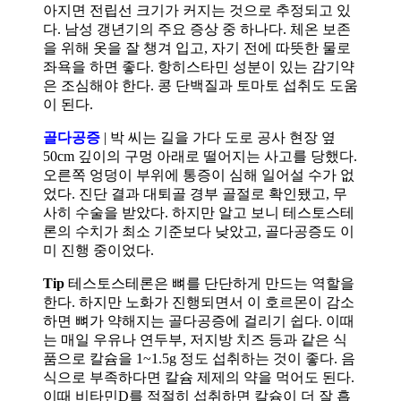
아지면 전립선 크기가 커지는 것으로 추정되고 있
다. 남성 갱년기의 주요 증상 중 하나다. 체온 보존
을 위해 옷을 잘 챙겨 입고, 자기 전에 따뜻한 물로
좌욕을 하면 좋다. 항히스타민 성분이 있는 감기약
은 조심해야 한다. 콩 단백질과 토마토 섭취도 도움
이 된다.
골다공증
| 박 씨는 길을 가다 도로 공사 현장 옆
50cm 깊이의 구멍 아래로 떨어지는 사고를 당했다.
오른쪽 엉덩이 부위에 통증이 심해 일어설 수가 없
었다. 진단 결과 대퇴골 경부 골절로 확인됐고, 무
사히 수술을 받았다. 하지만 알고 보니 테스토스테
론의 수치가 최소 기준보다 낮았고, 골다공증도 이
미 진행 중이었다.
Tip
테스토스테론은 뼈를 단단하게 만드는 역할을
한다. 하지만 노화가 진행되면서 이 호르몬이 감소
하면 뼈가 약해지는 골다공증에 걸리기 쉽다. 이때
는 매일 우유나 연두부, 저지방 치즈 등과 같은 식
품으로 칼슘을 1~1.5g 정도 섭취하는 것이 좋다. 음
식으로 부족하다면 칼슘 제제의 약을 먹어도 된다.
이때 비타민D를 적절히 섭취하면 칼슘이 더 잘 흡