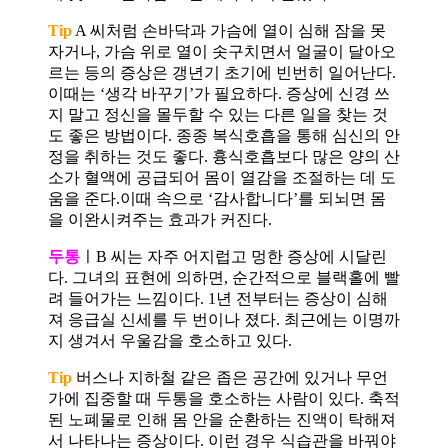
Tip
A 씨처럼 손바닥과 가슴에 열이 심해 잠을 못
자거나, 가슴 위로 열이 솟구치면서 얼굴이 달아오
르는 등의 증상은 갱년기 초기에 빈번히 일어난다.
이때는 ‘생각 바꾸기’가 필요하다. 증상에 신경 쓰
지 말고 정신을 몰두할 수 있는 다른 일을 찾는 것
도 좋은 방법이다. 종종 복식호흡을 통해 심신의 안
정을 취하는 것도 좋다. 흉식호흡보다 많은 양의 산
소가 혈액에 공급되어 몸이 열감을 조절하는 데 도
움을 준다.이때 속으로 ‘감사합니다’를 되뇌면 몸
을 이완시켜주는 효과가 커진다.
두통
ㅣB 씨는 자주 어지럽고 멍한 증상에 시달린
다. 그녀의 표현에 의하면, 순간적으로 블랙홀에 빨
려 들어가는 느낌이다. 1년 전부터는 증상이 심해
져 응급실 신세를 두 번이나 졌다. 최근에는 이명까
지 생겨서 우울감을 호소하고 있다.
Tip
버스나 지하철 같은 좁은 공간에 있거나 무언
가에 집중할 때 두통을 호소하는 사람이 있다. 축적
된 노폐물로 인해 몸 안을 순환하는 진액이 탁해져
서 나타나는 증상이다. 이런 경우 식습관을 바꿔야