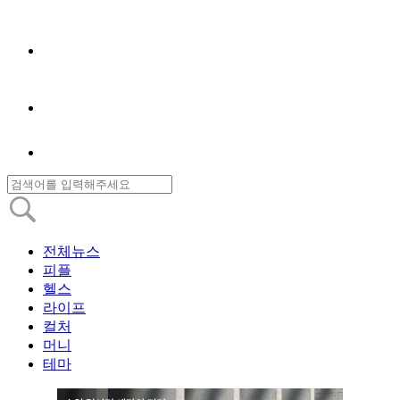
전체뉴스
피플
헬스
라이프
컬처
머니
테마