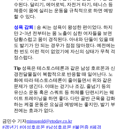
수된다. 달리기, 에어로빅, 자전거 타기, 테니스 등
체중이 몸에 실리는 운동을 규칙적으로 하면 예방
할 수 있다.
성욕 감퇴
| 송 씨는 성욕이 왕성한 편이었다. 하지
만 2~3년 전부터는 몸 노출이 심한 여자들을 보면
당황스럽고 몸이 경직된다. 아내와 단둘이 있을 때
도 발기가 안 되는 경우가 점점 많아졌다. 예전에는
한 번도 이런 적이 없었기에 자신의 상태가 무척 걱
정스럽다.
Tip
성욕은 테스토스테론과 같은 남성 호르몬과 신
경전달물질이 복합적으로 반응할 때 일어난다. 노
화에 따라 테스토스테론이 줄어들면서 위와 같은
문제가 생긴다. 이때는 걷기나 조깅, 줄넘기 등의
유산소 운동 혹은 스쿼트 등 하체를 단련시키는 웨
이트 트레이닝을 하면 좋다. 다만 골반 근육을 강화
하는 케겔 운동은 요실금 예방에는 좋지만, 발기 부
전에는 효과가 없다.
금민수 기자
minsugold@etoday.co.kr
#갱년기
#여성호르몬
#남성호르몬
#불면증
#폐경