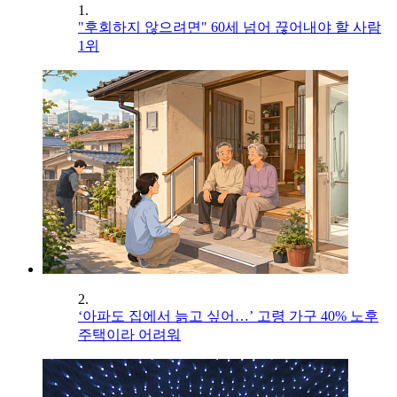
1.
"후회하지 않으려면" 60세 넘어 끊어내야 할 사람
1위
2.
‘아파도 집에서 늙고 싶어…’ 고령 가구 40% 노후
주택이라 어려워