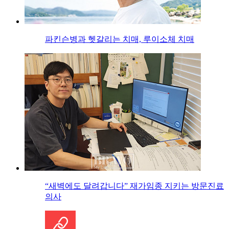
파킨슨병과 헷갈리는 치매, 루이소체 치매
“새벽에도 달려갑니다” 재가임종 지키는 방문진료
의사