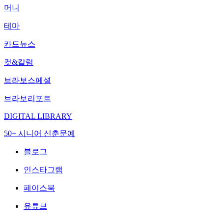
머니
테마
카드뉴스
컷&칼럼
브라보스페셜
브라보리포트
DIGITAL LIBRARY
50+ 시니어 신춘문예
블로그
인스타그램
페이스북
유튜브