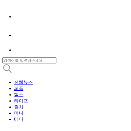
전체뉴스
피플
헬스
라이프
컬처
머니
테마