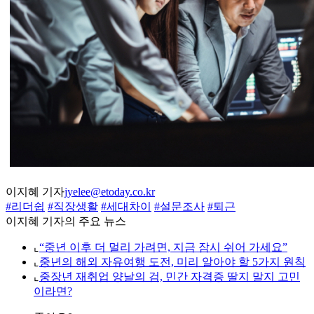
이지혜 기자
jyelee@etoday.co.kr
#리더쉽
#직장생활
#세대차이
#설문조사
#퇴근
이지혜 기자의 주요 뉴스
⌞
“중년 이후 더 멀리 가려면, 지금 잠시 쉬어 가세요”
⌞
중년의 해외 자유여행 도전, 미리 알아야 할 5가지 원칙
⌞
중장년 재취업 양날의 검, 민간 자격증 딸지 말지 고민
이라면?