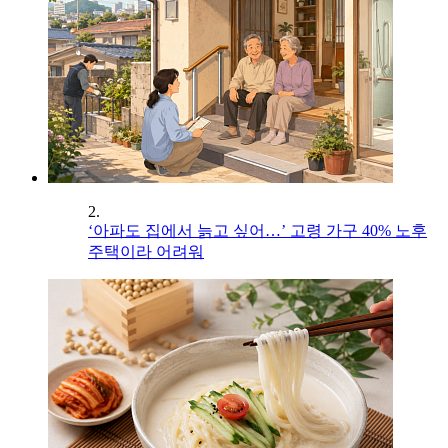
2.
‘아파도 집에서 늙고 싶어…’ 고령 가구 40% 노후
주택이라 어려워