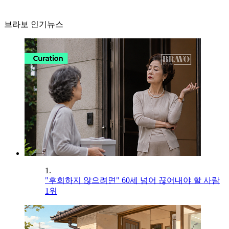
브라보 인기뉴스
1.
"후회하지 않으려면" 60세 넘어 끊어내야 할 사람
1위