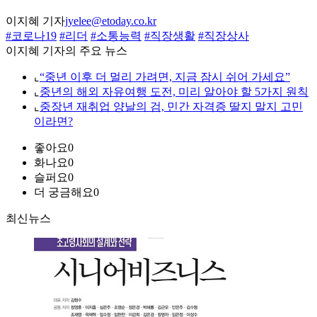
이지혜 기자
jyelee@etoday.co.kr
#코로나19
#리더
#소통능력
#직장생활
#직장상사
이지혜 기자의 주요 뉴스
⌞
“중년 이후 더 멀리 가려면, 지금 잠시 쉬어 가세요”
⌞
중년의 해외 자유여행 도전, 미리 알아야 할 5가지 원칙
⌞
중장년 재취업 양날의 검, 민간 자격증 딸지 말지 고민
이라면?
좋아요
0
화나요
0
슬퍼요
0
더 궁금해요
0
최신뉴스