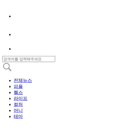
전체뉴스
피플
헬스
라이프
컬처
머니
테마