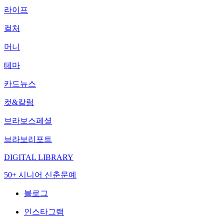
라이프
컬처
머니
테마
카드뉴스
컷&칼럼
브라보스페셜
브라보리포트
DIGITAL LIBRARY
50+ 시니어 신춘문예
블로그
인스타그램