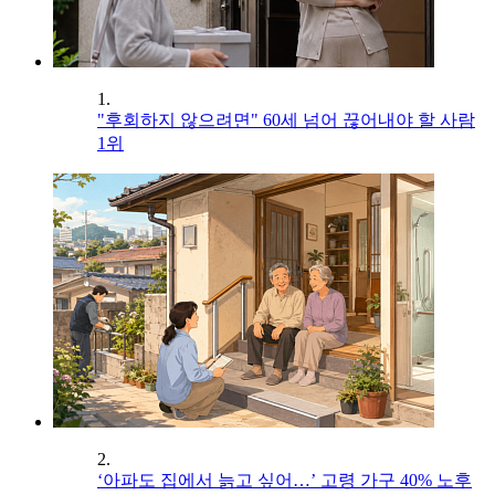
1.
"후회하지 않으려면" 60세 넘어 끊어내야 할 사람
1위
2.
‘아파도 집에서 늙고 싶어…’ 고령 가구 40% 노후