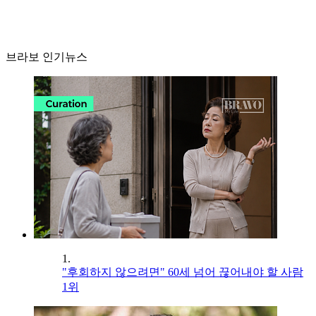
브라보 인기뉴스
1.
"후회하지 않으려면" 60세 넘어 끊어내야 할 사람
1위