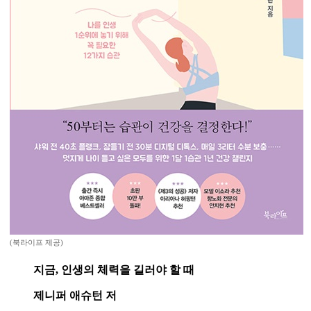
(북라이프 제공)
지금, 인생의 체력을 길러야 할 때
제니퍼 애슈턴 저