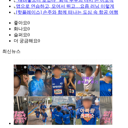
⌞
“내려놓으니 보였다” 퇴직 부부의 다시 쓴 이모작
⌞
앱으로 연습하고, 모여서 뛰고…요즘 러닝 이렇게
⌞
[핫플레이스] 손주와 함께 떠나는 도심 속 항공 여행
좋아요
0
화나요
0
슬퍼요
0
더 궁금해요
0
최신뉴스