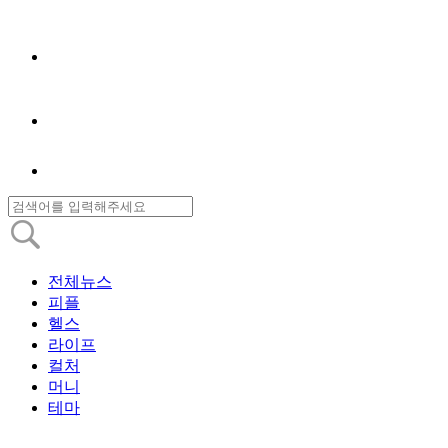
전체뉴스
피플
헬스
라이프
컬처
머니
테마