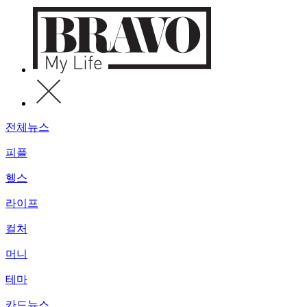
전체뉴스
피플
헬스
라이프
컬처
머니
테마
카드뉴스