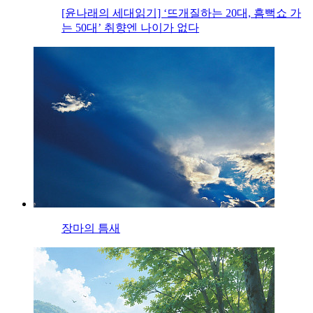
[윤나래의 세대읽기] ‘뜨개질하는 20대, 흠뻑쇼 가
는 50대’ 취향엔 나이가 없다
장마의 틈새