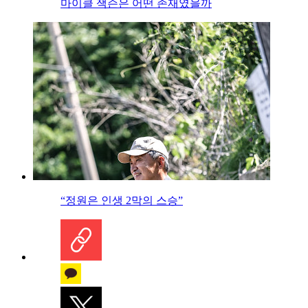
마이클 잭슨은 어떤 존재였을까
“정원은 인생 2막의 스승”