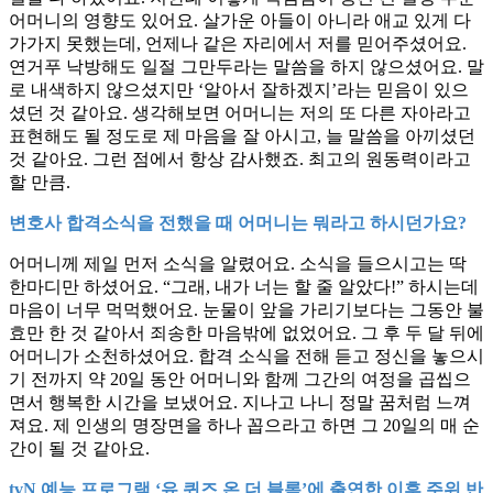
어머니의 영향도 있어요. 살가운 아들이 아니라 애교 있게 다
가가지 못했는데, 언제나 같은 자리에서 저를 믿어주셨어요.
연거푸 낙방해도 일절 그만두라는 말씀을 하지 않으셨어요. 말
로 내색하지 않으셨지만 ‘알아서 잘하겠지’라는 믿음이 있으
셨던 것 같아요. 생각해보면 어머니는 저의 또 다른 자아라고
표현해도 될 정도로 제 마음을 잘 아시고, 늘 말씀을 아끼셨던
것 같아요. 그런 점에서 항상 감사했죠. 최고의 원동력이라고
할 만큼.
변호사 합격소식을 전했을 때 어머니는 뭐라고 하시던가요?
어머니께 제일 먼저 소식을 알렸어요. 소식을 들으시고는 딱
한마디만 하셨어요. “그래, 내가 너는 할 줄 알았다!” 하시는데
마음이 너무 먹먹했어요. 눈물이 앞을 가리기보다는 그동안 불
효만 한 것 같아서 죄송한 마음밖에 없었어요. 그 후 두 달 뒤에
어머니가 소천하셨어요. 합격 소식을 전해 듣고 정신을 놓으시
기 전까지 약 20일 동안 어머니와 함께 그간의 여정을 곱씹으
면서 행복한 시간을 보냈어요. 지나고 나니 정말 꿈처럼 느껴
져요. 제 인생의 명장면을 하나 꼽으라고 하면 그 20일의 매 순
간이 될 것 같아요.
tvN 예능 프로그램 ‘유 퀴즈 온 더 블록’에 출연한 이후 주위 반