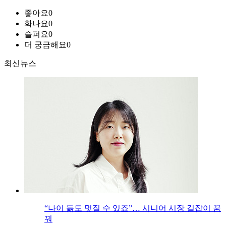
좋아요
0
화나요
0
슬퍼요
0
더 궁금해요
0
최신뉴스
“나이 듦도 멋질 수 있죠”… 시니어 시장 길잡이 꿈
꿔