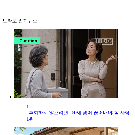
브라보 인기뉴스
1.
"후회하지 않으려면" 60세 넘어 끊어내야 할 사람
1위