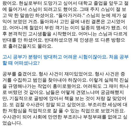
왔어요. 현실로부터 도망가고 싶어서 대학교 졸업을 앞두고 절
에 들어가서 스님이 되려고도 했어요. 그때 주지 스님이 절 보
고 딱 한 말씀만 하셨어요. “돌아가거라.” 스님의 눈에 제가 설
익어 보였던 거죠. 돌아와서 고민 끝에 내린 결론은 고시였어
요. 어머니께 철없이 부린 객기는 이미 일종의 맹세가 됐죠. 이
후 본격적인 고시생활을 시작했어요. 어머니는 스님과 다르게
반대를 안 하셨어요. 반대하셨으면 제 인생은 또 다른 방향으
로 흘러갔을지도 몰라요.
고시 공부가 분량이 방대하고 어려운 시험이잖아요. 처음 공부
할 때 어떠셨나요?
공부를 즐겼어요. 형사 사건이 재미있었어요. 형사 사건은 증
거를 수집하고 범인을 찾아내야 하잖아요. 이렇게 실체적 진실
을 규명해나가는 작업이 흥미로웠어요. 어려워도 그 재미 하나
로 버텼던 것 같아요. 남들은 어떻게 견뎠느냐며 궁금해했지
만, 기질적으로 골방에 앉아서 책을 보는 것이 저랑 잘 맞았어
요. 또 검찰 수사관이 정말 되고 싶었어요. 부조리한 세상에 대
한 저항심을 직업적으로 잘 풀 수 있는 직업으로 보였거든요.
수사관이 되어 사회에 만연한 부조리나 부정부패를 없애고 싶
었습니다.