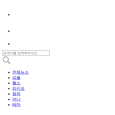
전체뉴스
피플
헬스
라이프
컬처
머니
테마