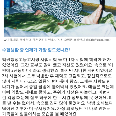
▲대학시절, 책상 앞에 앉은 권진성 변호사(사진 오병돈 프리랜서 obdlife@gmail.com)
수험생활 중 언제가 가장 힘드셨나요?
법원행정고등고시랑 사법시험 둘 다 1차 시험에 합격한 해가
있었어요. 그간 공부도 많이 했고 자신도 있었어요. 속으로 ‘이
번에 2관왕이다!’라고 생각했죠. 하지만 지나친 자만이었어요.
2차 시험에서 모두 낙방한 후 체력도 고갈되고, 정신적으로도
많이 지치더라고요. 일종의 번아웃이 왔죠. 그때는 사람도 만
나기가 싫어서 종일 골방에 틀어박혀 있었어요. 애들은 크는데
아빠 역할도 제대로 못하고, 주위의 시선은 싸늘하고, 이런저
런 걱정 때문에 잠도 하루에 한두 시간 정도밖에 못 잤어요. 티
를 낼 수는 없어서, 속으로 진짜 많이 울었어요. 낙방 소식보다
떨어진 이후가 더 무서웠어요. 가장 괴로웠던 건 나로 인해서
가족들이 힘들어하는 모습을 볼 때였어요.