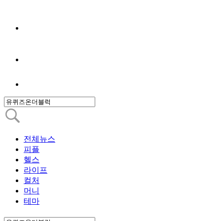
전체뉴스
피플
헬스
라이프
컬처
머니
테마