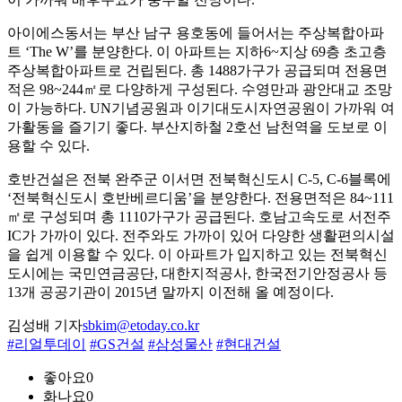
아이에스동서는 부산 남구 용호동에 들어서는 주상복합아파
트 ‘The W’를 분양한다. 이 아파트는 지하6~지상 69층 초고층
주상복합아파트로 건립된다. 총 1488가구가 공급되며 전용면
적은 98~244㎡로 다양하게 구성된다. 수영만과 광안대교 조망
이 가능하다. UN기념공원과 이기대도시자연공원이 가까워 여
가활동을 즐기기 좋다. 부산지하철 2호선 남천역을 도보로 이
용할 수 있다.
호반건설은 전북 완주군 이서면 전북혁신도시 C-5, C-6블록에
‘전북혁신도시 호반베르디움’을 분양한다. 전용면적은 84~111
㎡로 구성되며 총 1110가구가 공급된다. 호남고속도로 서전주
IC가 가까이 있다. 전주와도 가까이 있어 다양한 생활편의시설
을 쉽게 이용할 수 있다. 이 아파트가 입지하고 있는 전북혁신
도시에는 국민연금공단, 대한지적공사, 한국전기안정공사 등
13개 공공기관이 2015년 말까지 이전해 올 예정이다.
김성배 기자
sbkim@etoday.co.kr
#리얼투데이
#GS건설
#삼성물산
#현대건설
좋아요
0
화나요
0