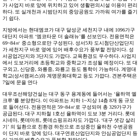
가 사업지 바로 앞에 위치하고 있어 생활편의시설 이용이 편리
하다. 또 실개천과 시범단지의 중앙공원도 가까워 여가를 즐기
기 쉽다.
지방에서는 현대엠코가 대구 달성군 세천지구 내에 1096가구
대단지 아파트 ‘엠코타운 더 솔래뉴’를 선보인다. 전용면적은
69~84㎡ 중소형으로만 구성된다. 성서5차 도시첨단산업단지
가 세천지구 바로 옆에 있어 배후수요가 풍부할 전망이다. 성
서공업2단지와 3단지도 가깝다. 교육환경도 우수하다. 사업지
에서 도보거리에 초등학교와 중학교가 조성될 예정이다. 또 대
구외고, 신당중, 와룡중, 와룡고 등도 통학이 가능하다. 계명대
학교(성서캠퍼스)와 계명문화대학교 등도 가깝다. 견본주택은
7일에 문을 연다
대우조선해양건설는 대구 동구 용계동에 들어서는 ‘율하역 엘
크루’를 분양한다. 이 아파트는 지하 1~지상 14층 8개 동 규모
로 들어선다. 전용면적은 59~84㎡로 구성되며 총 329가구가
공급된다. 대구 지하철 1호선 율하역이 도보 3분 거리다. 롯데
시네마, 롯데마트, 롯데쇼핑프라자도 가깝다. ‘대구 샛강 살리
기’ 의 일환으로 친환경 하천으로 조성중인 율하천 수변공원
이 단지 바로 앞에 있다. 대구연료산업단지와 안심공업단지 등
이 가까워 배후수요가 풍부할 전망이다.