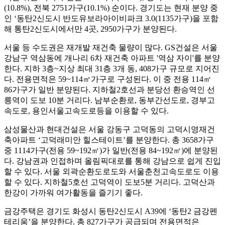
(10.8%), 전북 2751가구(10.1%) 순이다. 경기도는 현재 분양 중
인 ‘동탄2신도시 반도유보라아이비파크 3.0(1135가구)을 포함
해 통탄2신도시에서만 4곳, 2950가구가 분양된다.
서울 등 수도권은 재개발 재건축 물량이 많다. GS건설은 서울
강남구 역삼동에 개나리 6차 재건축 아파트 '역삼 자이'를 분양
한다. 지하 3층~지상 최대 31층 3개 동, 408가구 규모로 지어진
다. 전용면적은 59~114㎡가구로 구성된다. 이 중 전용 114㎡
86가구가 일반 분양된다. 지하철2호선과 분당선 환승역인 선
릉역이 도보 10분 거리다. 남부순환로, 동부간선도로, 경부고
속도로, 용인서울고속도로등을 이용할 수 있다.
삼성물산과 현대건설은 서울 강동구 고덕동의 고덕시영재건
축아파트 ‘고덕래미안 힐스테이트’를 분양한다. 총 3658가구
중 1114가구(전용 59~192㎡)가 일반(전용 84~192㎡)에 분양된
다. 강남권과 인접하며 올림픽대로를 통해 강남으로 쉽게 진입
할 수 있다. 서울 외곽순환도로도와 서울춘천고속도로도 이용
할 수 있다. 지하철5호선 고덕역이 도보5분 거리다. 고덕산과
한강이 가까워 여가활동을 즐기기 좋다.
금강주택은 경기도 화성시 동탄2신도시 A39에 ‘동탄2 금강펜
테리움’을 분양한다. 총 827가구가 공급되며 전용면적은