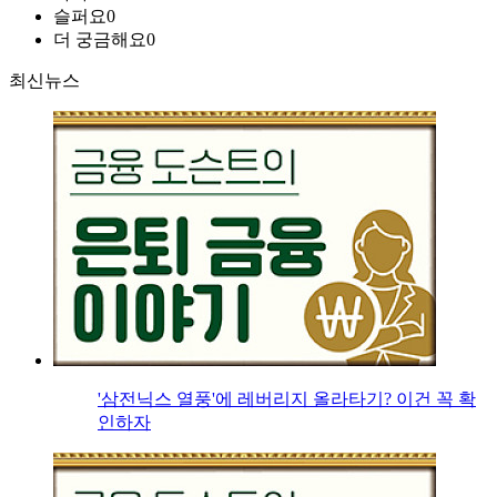
슬퍼요
0
더 궁금해요
0
최신뉴스
'삼전닉스 열풍'에 레버리지 올라타기? 이건 꼭 확
인하자