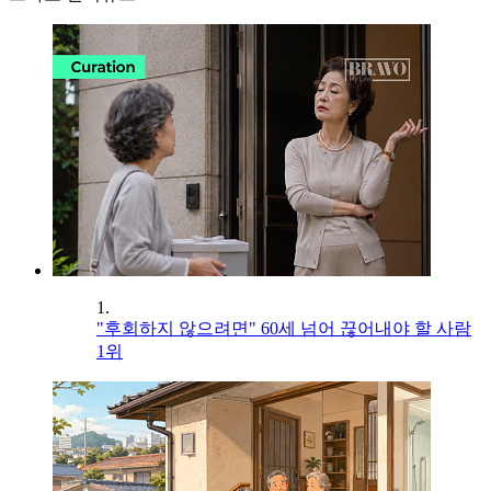
1.
"후회하지 않으려면" 60세 넘어 끊어내야 할 사람
1위