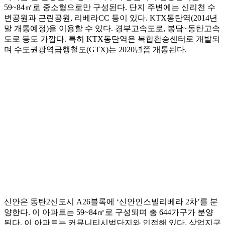
59~84㎡로 중소형으로만 구성된다. 단지 주변에는 신리천 수
변공원과 근린공원, 리베라CC 등이 있다. KTX동탄역(2014년
말 개통예정)을 이용할 수 있다. 경부고속도로, 봉담~동탄고속
도로 등도 가깝다. 특히 KTX동탄역은 복합환승센터로 개발되
며 수도권광역급행철도(GTX)는 2020년쯤 개통된다.
신안은 동탄2신도시 A26블록에 ‘신안인스빌리베라 2차’를 분
양한다. 이 아파트는 59~84㎡로 구성되며 총 644가구가 분양
된다. 이 아파트는 커뮤니티시범단지와 인접해 있다. 상업지구