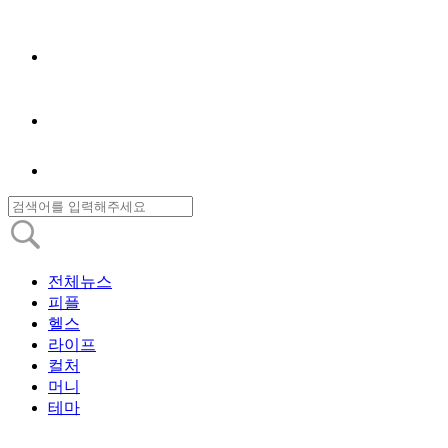
전체뉴스
피플
헬스
라이프
컬처
머니
테마