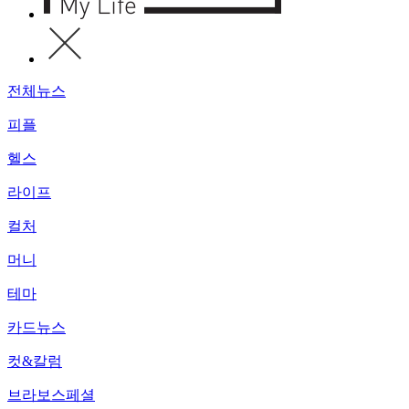
전체뉴스
피플
헬스
라이프
컬처
머니
테마
카드뉴스
컷&칼럼
브라보스페셜