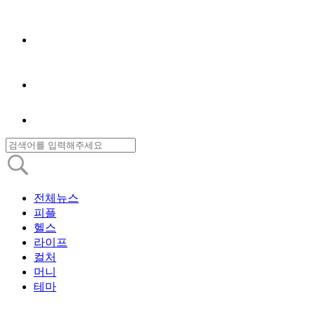
전체뉴스
피플
헬스
라이프
컬처
머니
테마