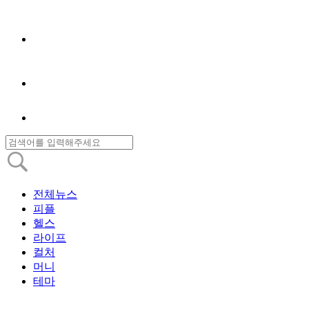
전체뉴스
피플
헬스
라이프
컬처
머니
테마