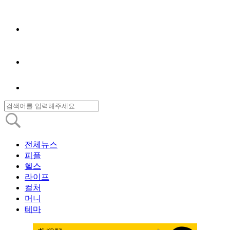
전체뉴스
피플
헬스
라이프
컬처
머니
테마