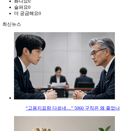
화나요
0
슬퍼요
0
더 궁금해요
0
최신뉴스
“고용지표랑 다르네…” 5060 구직은 왜 줄었나