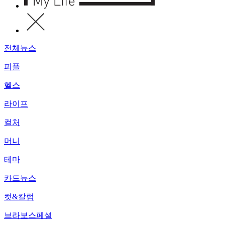
전체뉴스
피플
헬스
라이프
컬처
머니
테마
카드뉴스
컷&칼럼
브라보스페셜