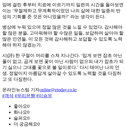
암에 걸린 후부터 치료에 이르기까지 일련의 시간을 돌아보면
이는 ‘무절제하고 무계획적이었던 나의 삶에 대한 일종의 반
성의 기회를 준 것은 아니었을까?’ 라는 생각이 든다.
병상에 누워 있으며 정말 많은 것을 느낄 수 있었다. 감사해야
할 많은 분들, 고마워해야 할 수많은 일들, 보답하며 살아야 할
많은 인연들. 이 모든 것에 감사해하고 보답할 수 있도록 노력
해야 하지 않겠는가.
시(詩) 한 구절이 머리를 스쳐 지나간다. ‘밉게 보면 잡초 아닌
풀이 없고, 곱게 보면 꽃이 아닌 사람이 없으되 내가 잡초가 되
기 싫으니 그대를 꽃으로 볼 일이로다.’ 다시 태어난 나의 인
생. 정말이지 아름답게 살아갈 수 있도록 노력할 것을 다짐하
고 또 다짐한다.
온라인뉴스팀 기자
online@etoday.co.kr
#객석
#우리은행
#이승우
좋아요
0
화나요
0
슬퍼요
0
더 궁금해요
0