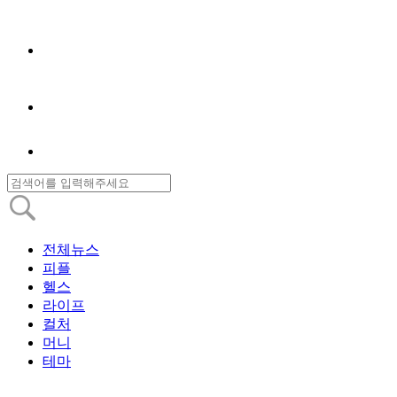
전체뉴스
피플
헬스
라이프
컬처
머니
테마