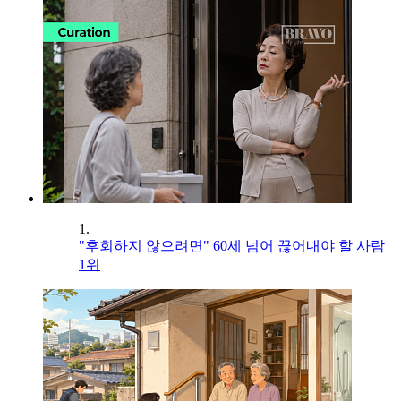
1.
"후회하지 않으려면" 60세 넘어 끊어내야 할 사람
1위