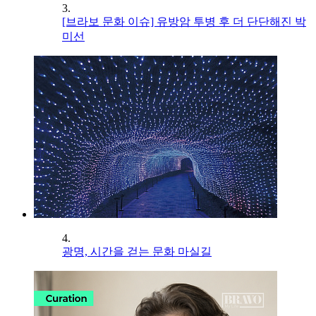
3.
[브라보 문화 이슈] 유방암 투병 후 더 단단해진 박
미선
4.
광명, 시간을 걷는 문화 마실길