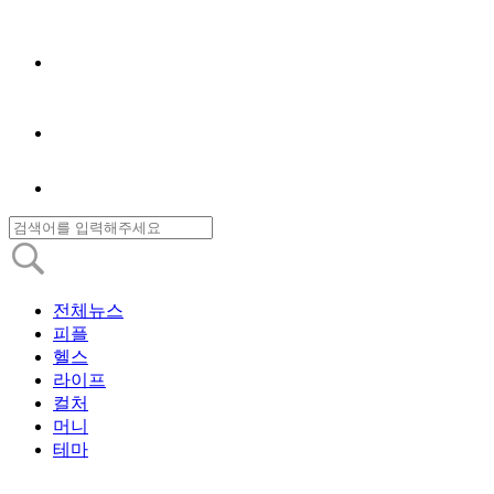
전체뉴스
피플
헬스
라이프
컬처
머니
테마