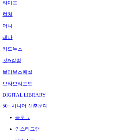
라이프
컬처
머니
테마
카드뉴스
컷&칼럼
브라보스페셜
브라보리포트
DIGITAL LIBRARY
50+ 시니어 신춘문예
블로그
인스타그램