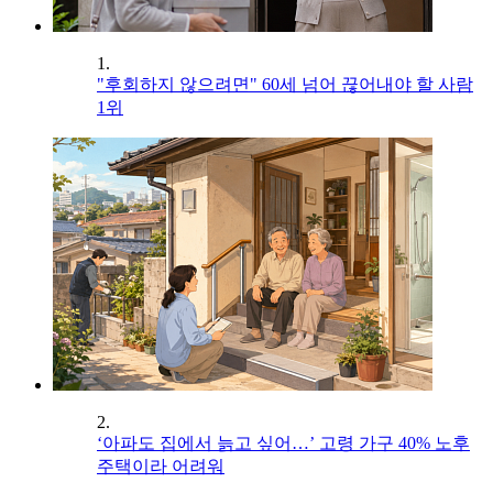
1.
"후회하지 않으려면" 60세 넘어 끊어내야 할 사람
1위
2.
‘아파도 집에서 늙고 싶어…’ 고령 가구 40% 노후
주택이라 어려워