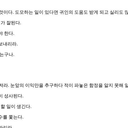
것이다. 도모하는 일이 있다면 귀인의 도움도 받게 되고 실리도 많
가 잘된다.
야 한다.
보내리라.
잡는구나.
져라. 눈앞의 이익만을 추구하다 적이 파놓은 함정을 알지 못해
이 성사된다.
할 일이 생긴다.
수를 쫓는다.
하리라.