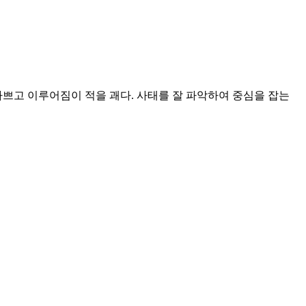
바쁘고 이루어짐이 적을 괘다. 사태를 잘 파악하여 중심을 잡는