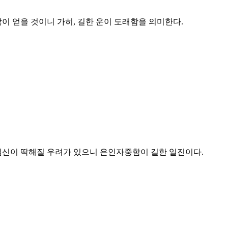
이 얻을 것이니 가히, 길한 운이 도래함을 의미한다.
 일신이 딱해질 우려가 있으니 은인자중함이 길한 일진이다.