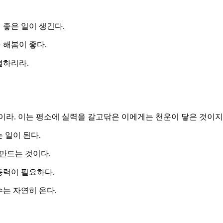
 좋은 일이 생긴다.
 해봄이 좋다.
결하리라.
이라. 이는 평소에 실력을 갈고닦은 이에게는 천운이 닿은 것이지
 일이 된다.
 만드는 것이다.
동력이 필요하다.
수는 자연히 온다.