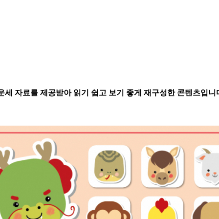
별운세 자료를 제공받아 읽기 쉽고 보기 좋게 재구성한 콘텐츠입니다