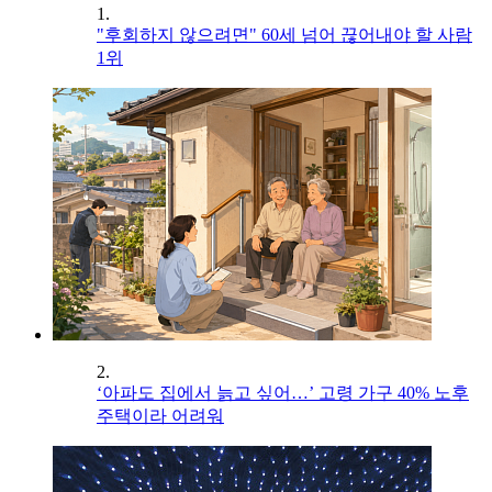
1.
"후회하지 않으려면" 60세 넘어 끊어내야 할 사람
1위
2.
‘아파도 집에서 늙고 싶어…’ 고령 가구 40% 노후
주택이라 어려워