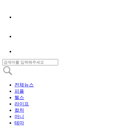
전체뉴스
피플
헬스
라이프
컬처
머니
테마