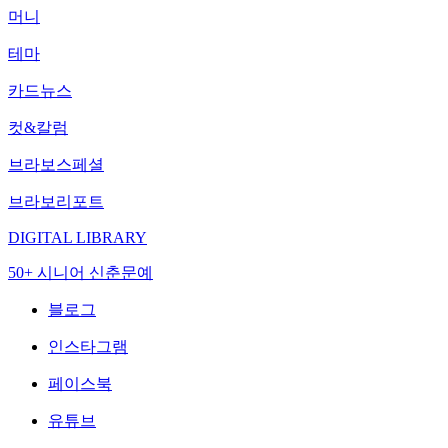
머니
테마
카드뉴스
컷&칼럼
브라보스페셜
브라보리포트
DIGITAL LIBRARY
50+ 시니어 신춘문예
블로그
인스타그램
페이스북
유튜브