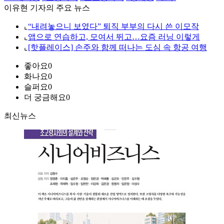
이유현 기자의 주요 뉴스
⌞
“내려놓으니 보였다” 퇴직 부부의 다시 쓴 이모작
⌞
앱으로 연습하고, 모여서 뛰고…요즘 러닝 이렇게
⌞
[핫플레이스] 손주와 함께 떠나는 도심 속 항공 여행
좋아요
0
화나요
0
슬퍼요
0
더 궁금해요
0
최신뉴스