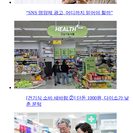
“SNS 영양제 광고, 어디까지 믿어야 할까”
[건기식 소비 새바람 ②] 단돈 1000원, 다이소가 낮
춘 문턱