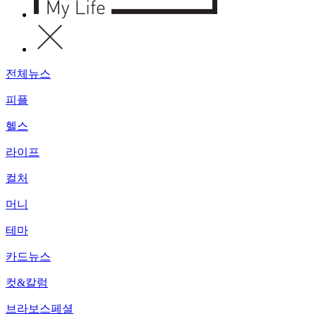
전체뉴스
피플
헬스
라이프
컬처
머니
테마
카드뉴스
컷&칼럼
브라보스페셜