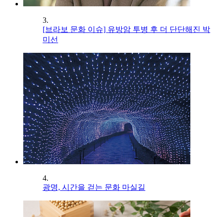
3.
[브라보 문화 이슈] 유방암 투병 후 더 단단해진 박
미선
4.
광명, 시간을 걷는 문화 마실길