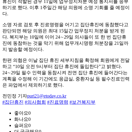
휴진이 적발된 경우 11일에 업무정지처분 예정 통지서를 송부
하기로 했다. 이후 1주일간 해당 의원에 소명 기회를 줄 예정이
다.
소명 자료 검토 후 진료명령을 어기고 집단휴진에 동참했다고
판단되면 해당 의원은 최대 15일간 업무정지 처분을 받게 된
다. 복지부는 10일에 이어 24∼29일 의사들이 또 한 번 집단휴
진에 동참하는 것을 막기 위해 업무개시명령 처분장을 21일까
지 발송할 예정이다.
한편 의협은 이날 집단 휴진 세부지침을 확정해 회원에게 전달
하고 “10일 오전 9시부터 집단 휴진에 돌입한다”고 밝혔다.
24∼29일 필수 인력을 동참시켜 전면 집단 휴진에 들어간다는
계획을 수정해 이 기간에도 응급실, 중환자실 등 필수진료인력
은 파업에서 제외하기로 했다.
전민정 기자
puri21@etoday.co.kr
#집단휴진
#의사협회
#진료명령
#보건복지부
좋아요
0
화나요
0
슬퍼요
0
더 궁금해요
0