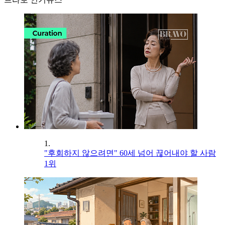
1.
"후회하지 않으려면" 60세 넘어 끊어내야 할 사람
1위