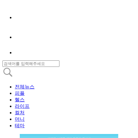
전체뉴스
피플
헬스
라이프
컬처
머니
테마